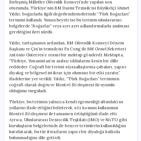
Birleşmiş Milletler Güvenlik Konseyi’nde yapılan son
oturumda, Türkiye’nin BM Daimi Temsilcisi Büyükelçi Ahmet
Yıldız, boğazlarla ilgili değerlendirmelerinde “Türk Boğazları”
terimini kullandı. Yunan heyeti ise bu terimin uluslararası
belgelerde “Boğazlar” veya ayrı ayrı adlandırmalarla anılması
gerektiğini ileri sürdü.
Yıldız, tartışmanın ardından, BM Güvenlik Konseyi Dönem
Başkanı ve Çin’in temsilcisi Fu Cong ile BM Genel Sekreteri
António Guterres’e resmi bir mektup gönderdi. Mektupta,
“Türkiye, Yunanistan’ın asılsız iddialarını kesin bir dille
reddeder. Coğrafi bir terimi siyasallaştırma çabaları, yapıcı
diyalog ve bölgesel istikrar için olumsuz bir etki yaratır,”
ifadelerine yer verildi. Yıldız, “Türk Boğazları” teriminin
coğrafi olarak doğru ve Montrö Sözleşmesi ile uyumlu
olduğunu vurguladı.
Türkiye, bu terimin yalnızca kendi egemenliği altındaki su
yollarını ifade ettiğini belirterek, söz konusu kullanımın
Montrö Sözleşmesi ile tamamen örtüştüğünü ifade etti.
Ayrıca, Uluslararası Denizcilik Teşkilatı (IMO) ve NATO gibi
kuruluşların belgelerinde de benzer terimlerin kullanıldığını
hatırlatarak, bu tür itirazların yapıcı bir diyaloğa katkıda
bulunmadığını dile getirdi.