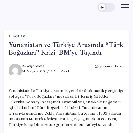
Skip
to
content
EĞITIM
Yunanistan ve Türkiye Arasında “Türk
Boğazları” Krizi: BM’ye Taşındı
Yunanistan
By
Ayşe Yıldız
yorumlar kapalı
ve
14 Mayıs 2026
1 Min Read
Türkiye
Arasında
“Türk
Yunanistan ile Türkiye arasında yeni bir diplomatik gerginliğe
Boğazları”
yol açan “Türk Boğazları” meselesi, Birleşmiş Milletler
Krizi:
BM’ye
Güvenlik Konseyi’ne taşındı. İstanbul ve Çanakkale Boğazları
Taşındı
için kullanılan “Türk Boğazları” ifadesi, Yunanistan’ın
için
itirazıyla gündeme geldi. Yunanistan, bu terimin 1936 yılında
imzalanan Montrö Sözleşmesi ile çeliştiğini iddia ederken,
Türkiye karşı bir mektup göndererek bu ifadeyi savundu.