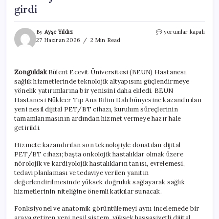
girdi
BEUN’dan
By
Ayşe Yıldız
yorumlar kapalı
sağlıkta
27 Haziran 2026
2 Min Read
dev
yatırım,
yeni
Zonguldak
Bülent Ecevit Üniversitesi (BEUN) Hastanesi,
nesil
sağlık hizmetlerinde teknolojik altyapısını güçlendirmeye
dijital
PET/BT
yönelik yatırımlarına bir yenisini daha ekledi. BEUN
sistemi
Hastanesi Nükleer Tıp Ana Bilim Dalı bünyesine kazandırılan
hizmete
yeni nesil dijital PET/BT cihazı, kurulum süreçlerinin
girdi
tamamlanmasının ardından hizmet vermeye hazır hale
için
getirildi.
Hizmete kazandırılan son teknolojiyle donatılan dijital
PET/BT cihazı; başta onkolojik hastalıklar olmak üzere
nörolojik ve kardiyolojik hastalıkların tanısı, evrelemesi,
tedavi planlaması ve tedaviye verilen yanıtın
değerlendirilmesinde yüksek doğruluk sağlayarak sağlık
hizmetlerinin niteliğine önemli katkılar sunacak.
Fonksiyonel ve anatomik görüntülemeyi aynı incelemede bir
araya getiren yeni nesil sistem, yüksek hassasiyetli dijital