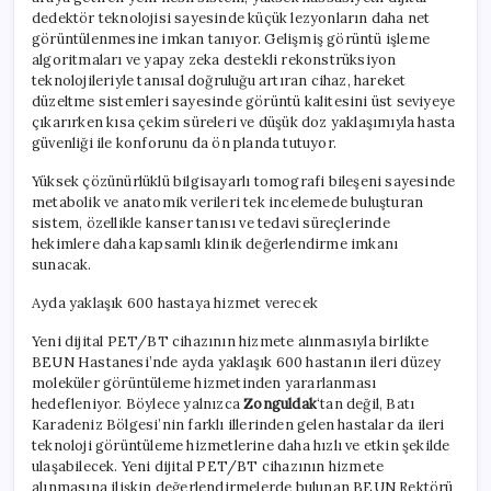
dedektör teknolojisi sayesinde küçük lezyonların daha net
görüntülenmesine imkan tanıyor. Gelişmiş görüntü işleme
algoritmaları ve yapay zeka destekli rekonstrüksiyon
teknolojileriyle tanısal doğruluğu artıran cihaz, hareket
düzeltme sistemleri sayesinde görüntü kalitesini üst seviyeye
çıkarırken kısa çekim süreleri ve düşük doz yaklaşımıyla hasta
güvenliği ile konforunu da ön planda tutuyor.
Yüksek çözünürlüklü bilgisayarlı tomografi bileşeni sayesinde
metabolik ve anatomik verileri tek incelemede buluşturan
sistem, özellikle kanser tanısı ve tedavi süreçlerinde
hekimlere daha kapsamlı klinik değerlendirme imkanı
sunacak.
Ayda yaklaşık 600 hastaya hizmet verecek
Yeni dijital PET/BT cihazının hizmete alınmasıyla birlikte
BEUN Hastanesi’nde ayda yaklaşık 600 hastanın ileri düzey
moleküler görüntüleme hizmetinden yararlanması
hedefleniyor. Böylece yalnızca
Zonguldak
‘tan değil, Batı
Karadeniz Bölgesi’nin farklı illerinden gelen hastalar da ileri
teknoloji görüntüleme hizmetlerine daha hızlı ve etkin şekilde
ulaşabilecek. Yeni dijital PET/BT cihazının hizmete
alınmasına ilişkin değerlendirmelerde bulunan BEUN Rektörü