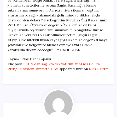
Dr. Kemal Memişoğlu olmak üzere Sağlık Bakanlığımızın
kıymetli yöneticilerine ve tüm Sağlık Bakanlığı ailesine
şükranlarımı sunuyorum. Ayrıca üniversitemizin eğitim,
araştırma ve sağlık alanındaki gelişimine verdikleri güçlü
desteklerden dolayı Yükseköğretim Kurulu (YÖK) Başkanımız
Prof. Dr. Erol Özvar’a ve değerli YÖK ailemize en kalbi
duygularımla teşekkürlerimi sunuyorum. Zonguldak Bülent
Ecevit Üniversitesi olarak bilimsel üretimi, güçlü sağlık
altyapısı ve nitelikli insan kaynağıyla ülkemize değer katmaya,
şehrimize ve bölgemize hizmet etmeye aynı azim ve
kararlılıkla devam edeceğiz.” – ZONGULDAK
Kaynak: İhlas Haber Ajansı
The post
BEUN’dan sağlıkta dev yatırım, yeni nesil dijital
PET/BT sistemi hizmete girdi
appeared first on
Kilis Egitim
.