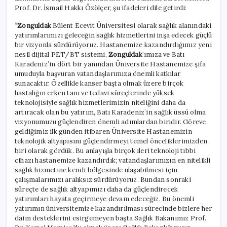
Prof. Dr. İsmail Hakkı Özölçer, şu ifadeleri dile getirdi:
“
Zonguldak
Bülent Ecevit Üniversitesi olarak sağlık alanındaki
yatırımlarımızı geleceğin sağlık hizmetlerini inşa edecek güçlü
bir vizyonla sürdürüyoruz. Hastanemize kazandırdığımız yeni
nesil dijital PET/BT sistemi,
Zonguldak
‘ımıza ve Batı
Karadeniz’in dört bir yanından Üniversite Hastanemize şifa
umuduyla başvuran vatandaşlarımıza önemli katkılar
sunacaktır. Özellikle kanser başta olmak üzere birçok
hastalığın erken tanı ve tedavi süreçlerinde yüksek
teknolojisiyle sağlık hizmetlerimizin niteliğini daha da
artıracak olan bu yatırım, Batı Karadeniz’in sağlık üssü olma
vizyonumuzu güçlendiren önemli adımlardan biridir. Göreve
geldiğimiz ilk günden itibaren Üniversite Hastanemizin
teknolojik altyapısını güçlendirmeyi temel önceliklerimizden
biri olarak gördük. Bu anlayışla birçok ileri teknoloji tıbbi
cihazı hastanemize kazandırdık; vatandaşlarımızın en nitelikli
sağlık hizmetine kendi bölgesinde ulaşabilmesi için
çalışmalarımızı aralıksız sürdürüyoruz. Bundan sonraki
süreçte de sağlık altyapımızı daha da güçlendirecek
yatırımları hayata geçirmeye devam edeceğiz. Bu önemli
yatırımın üniversitemize kazandırılması sürecinde bizlere her
daim desteklerini esirgemeyen başta Sağlık Bakanımız Prof.