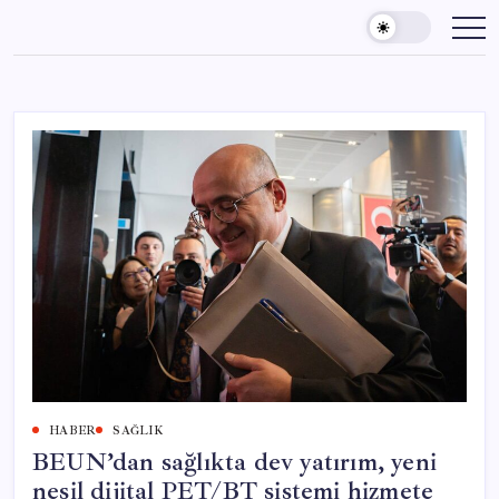
Skip
to
content
HABER
SAĞLIK
BEUN’dan sağlıkta dev yatırım, yeni
nesil dijital PET/BT sistemi hizmete