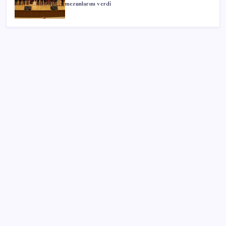
mezunlarını verdi
SON YAZILAR
Benzine gelen indirim ÖTV’ye kesildi: Fiyat düşüşü
pompaya yansımayacak
Electronic Arts Satıldı
Son Dakika… Ayrıntılar ortaya çıktı: İşte ‘çerçeve
yasa’ kanun teklifi
Tarım emtia piyasasında geçen ay buğday rüzgarı