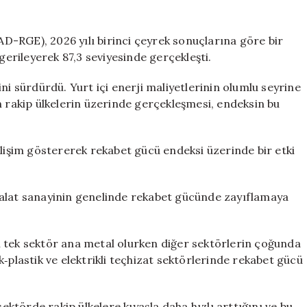
Bazlı
Rekabet
Gücü
-RGE), 2026 yılı birinci çeyrek sonuçlarına göre bir
Endeksi’nde
gerileyerek 87,3 seviyesinde gerçekleşti.
gerileme
için
ni sürdürdü. Yurt içi enerji maliyetlerinin olumlu seyrine
n rakip ülkelerin üzerinde gerçekleşmesi, endeksin bu
elişim göstererek rekabet gücü endeksi üzerinde bir etki
 imalat sanayinin genelinde rekabet gücünde zayıflamaya
 tek sektör ana metal olurken diğer sektörlerin çoğunda
‑plastik ve elektrikli teçhizat sektörlerinde rekabet gücü
sektörde rakip ülkelere kıyasla daha hızlı arttığını ve bu