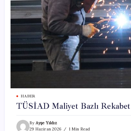
HABER
TÜSİAD Maliyet Bazlı Rekabet
By
Ayşe Yıldız
29 Haziran 2026
1 Min Read