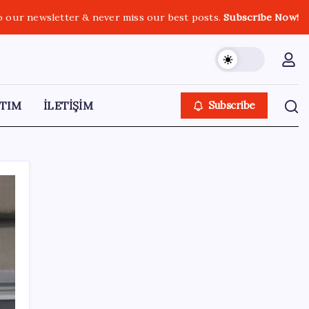
o our newsletter & never miss our best posts.
Subscribe Now!
TIM
İLETİŞİM
Subscribe
SON YAZILAR
Benzine gelen indirim ÖTV’ye kesildi: Fiyat
düşüşü pompaya yansımayacak