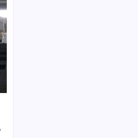
Electronic Arts Satıldı
Son Dakika… Ayrıntılar ortaya çıktı: İşte
‘çerçeve yasa’ kanun teklifi
Tarım emtia piyasasında geçen ay buğday
rüzgarı esti
Teknoloji Devleri Yapay Zeka Yüzünden
Binlerce Kişiyi İşten Çıkarıyor
Shell’den sürpriz karar: Dev portföy el
değiştiriyor
Özgür Özel’den videolu paylaşım: ‘YENİ
Parti, milletin partisidir’
Fed ve ABD verileri piyasalardaki oynaklığı
artırdı
Her sabah içenler yaşadı! Metabolizmayı
alevlendirip kalbi koruyan doğal iksir
ı
Motorin fiyatlarında bir ayda dev artış: