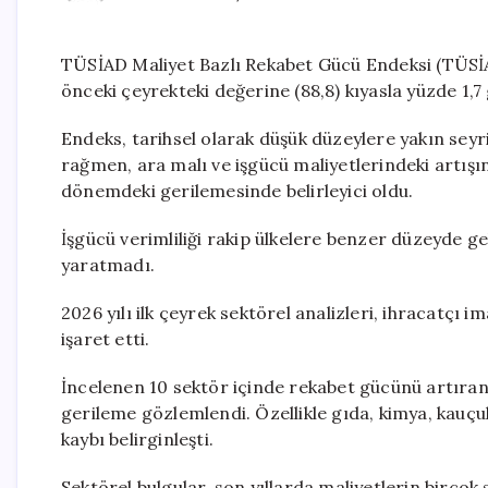
TÜSİAD Maliyet Bazlı Rekabet Gücü Endeksi (TÜSİAD
önceki çeyrekteki değerine (88,8) kıyasla yüzde 1,7 
Endeks, tarihsel olarak düşük düzeylere yakın seyri
rağmen, ara malı ve işgücü maliyetlerindeki artışı
dönemdeki gerilemesinde belirleyici oldu.
İşgücü verimliliği rakip ülkelere benzer düzeyde g
yaratmadı.
2026 yılı ilk çeyrek sektörel analizleri, ihracatçı
işaret etti.
İncelenen 10 sektör içinde rekabet gücünü artıran
gerileme gözlemlendi. Özellikle gıda, kimya, kauçuk
kaybı belirginleşti.
Sektörel bulgular, son yıllarda maliyetlerin birçok 