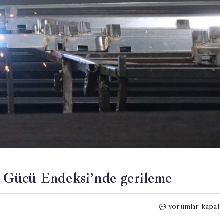
 Gücü Endeksi’nde gerileme
TÜSİAD
yorumlar kapal
Maliyet