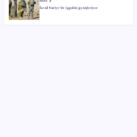
Next
İsrail Suriye’de işgalini genişletiyor
SON YAZILAR
Bir tarafta lüks bir tarafta yoksulluk büyüyor
Sürekli maddi sorun yaşayan insanların beyni daha
çabuk yaşlanabiliyor: ‘Beyin de yoruluyor’
AB’den 348 uyduluk güvenlik iletişim ağına onay
iPhone 18 Pro Max ve iPhone Ultra Elimizde