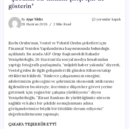
gösterin’
AKP’li
By
Ayşe Yıldız
yorumlar kapalı
Yenişehirlioğlu’nun
28 Haziran 2026
2 Min Read
Vestel
için
çabalamasına
Zorlu Grubu’nun, Vestel ve Tekstil Grubu şirketleri için
muhalefetten
Finansal Yeniden Yapılandırma başvurusunda bulunduğu
çağrı:
‘Çabanın
açıklandı. Bu arada AKP Grup Başkanvekili Bahadır
bir
Yenişehirloğlu, 26 Haziran’da sosyal medya hesabından
kısmını
yaptığı fotoğraflı paylaşımda, “müjdeli haber yakında” diyerek,
çiftçi
Vestel grubu ile ilgili gelişmeleri ilk günden itibaren takip
için
ettiklerini bildirdi. “Binlerce çalışanımızın emeğini,
de
ailelerimizin geleceğini ve şehrimizin ekonomik istikrarını
gösterin’
ilgilendiren bu süreçte, üzerimize düşen her görevi yerine
için
getirmek için yoğun bir çalışma yürütüyoruz” diyen
Yenişehirlioğlu, “Ziraat Bankası ile yürüttüğümüz sürecin
sağlıklı ve kalıcı bir şekilde sonuçlanması adına
görüşmelerimize büyük bir titizlikle devam ediyoruz”
değerlendirmesini yapmıştı.
ÇAKAR’A TEŞEKKÜR ETTİ