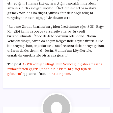
etmediğini, finansa ihtiyacın arttığını ancak limitlerdeki
artışın sınırlı kaldığını söyledi. Üreticinin özel bankalara
gitmek zorunda kaldığını, yüksek faiz ile borçlandığını
vurgulayan Bakırlıoğlu, şöyle devam etti:
“Bu sene Ziraat Bankası’na giden üreticimize eğer SGK, Bağ-
Kur gibi kamuya borcu varsa sübvansiyonlu kredi
kullandırılmadı. ‘Önce devlete borcunu öde’ dendi. Sayın
Yenişehirlioğlu, biraz da seçim bölgesinde zeytin üreticisi ile
bir araya gelsin, bağcılar ile kiraz üreticisi ile bir araya gelsin,
onların da dertlerini dinlesin. Manisa’nın köylüleriyle,
esnafıyla, emeklisiyle bir araya gelsin.”
The post
AKP’li Yenişehirlioğlu’nun Vestel için çabalamasına
muhalefetten çağrı: ‘Çabanın bir kısmını çiftçi için de
gösterin’
appeared first on
Kilis Egitim
.