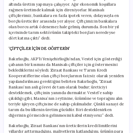
altında üretim yapmaya çalışıyor. Ağır ekonomik koşullara
rağmen üretimde kalmak için direniyorlar. Manisalı
çiftçilerimiz, bankalara en fazla ipotek veren, dolayısıyla en
borçlu üreticiler arasında yer alıyor. Çiftçimizin bankalara
olan borcu artık ödenemez hale gelmiş durumda. Son bir yıl
içerisinde tarım sektörünün takipteki borçları neredeyse
dört katına çıktı” dedi.
‘ÇİFTÇİLER İÇİN DE GÖSTERİN’
Bakırlıoğlu, AKP’li Yenişehirlioğlu’ndan, Vestel için gösterdiği
çabanın bir kısmını da Manisalı çiftçiler için göstermesini
beklediklerini söyledi. Ziraat Bankası ve Tarım Kredi
Kooperatiflerine olan çiftçi borçlarının faizsiz olarak yeniden
yapılandırılması gerektiğini belirten Bakırlıoğlu, “Ziraat
Bankası’nın asli görevi de tam olarak budur; üreticiyi
desteklemek, çiftçinin yanında durmaktır. Vestel’e sahip
çıkıldığı gibi, Manisa’nın zeytinine, üzümüne ve toprağını alın
teriyle işleyen çiftçisine de sahip çıkılmalıdır. Çünkü sanayi de
tarım da bu ülkenin üretim gücüdür. Biri desteklenirken
diğerinin görmezden gelinmesini kabul etmiyoruz” dedi.
Bakırlıoğlu, Ziraat Bankası’nın üreticilerin kredi limitlerini
yıllardır arttırmadığını, maliyetlerin katlandığını, ürünün para