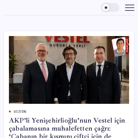
Skip
to
content
EĞITIM
AKP’li Yenişehirlioğlu’nun Vestel için
çabalamasına muhalefetten çağrı:
‘Çabanın bir kısmını çiftçi için de