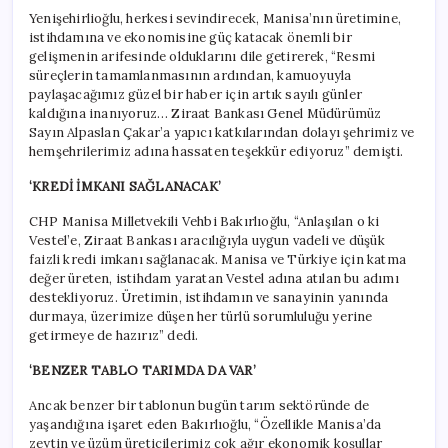
Yenişehirlioğlu, herkesi sevindirecek, Manisa’nın üretimine,
istihdamına ve ekonomisine güç katacak önemli bir
gelişmenin arifesinde olduklarını dile getirerek, “Resmi
süreçlerin tamamlanmasının ardından, kamuoyuyla
paylaşacağımız güzel bir haber için artık sayılı günler
kaldığına inanıyoruz… Ziraat Bankası Genel Müdürümüz
Sayın Alpaslan Çakar’a yapıcı katkılarından dolayı şehrimiz ve
hemşehrilerimiz adına hassaten teşekkür ediyoruz” demişti.
‘KREDİ İMKANI SAĞLANACAK’
CHP Manisa Milletvekili Vehbi Bakırlıoğlu, “Anlaşılan o ki
Vestel’e, Ziraat Bankası aracılığıyla uygun vadeli ve düşük
faizli kredi imkanı sağlanacak. Manisa ve Türkiye için katma
değer üreten, istihdam yaratan Vestel adına atılan bu adımı
destekliyoruz. Üretimin, istihdamın ve sanayinin yanında
durmaya, üzerimize düşen her türlü sorumluluğu yerine
getirmeye de hazırız” dedi.
‘BENZER TABLO TARIMDA DA VAR’
Ancak benzer bir tablonun bugün tarım sektöründe de
yaşandığına işaret eden Bakırlıoğlu, “Özellikle Manisa’da
zeytin ve üzüm üreticilerimiz çok ağır ekonomik koşullar