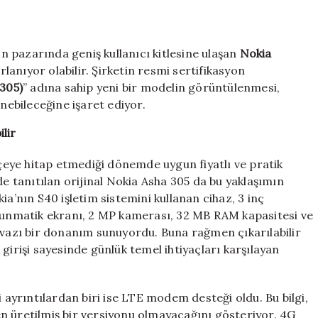
305
sertifikada
ortaya
on pazarında geniş kullanıcı kitlesine ulaşan
Nokia
çıktı:
Efsane
anıyor olabilir. Şirketin resmi sertifikasyon
seri
305)
” adına sahip yeni bir modelin görüntülenmesi,
geri
ebileceğine işaret ediyor.
dönüyor
için
lir
tçeye hitap etmediği dönemde uygun fiyatlı ve pratik
tanıtılan orijinal Nokia Asha 305 da bu yaklaşımın
ia’nın S40 işletim sistemini kullanan cihaz, 3 inç
nmatik ekranı, 2 MP kamerası, 32 MB RAM kapasitesi ve
tevazı bir donanım sunuyordu. Buna rağmen çıkarılabilir
girişi sayesinde günlük temel ihtiyaçları karşılayan
i ayrıntılardan biri ise LTE modem desteği oldu. Bu bilgi,
n üretilmiş bir versiyonu olmayacağını gösteriyor. 4G