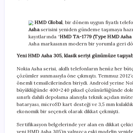
HMD Global
, bir dönem uygun fiyatlı telef
Asha
serisini yeniden gündeme taşımaya hazırl
kayıtlarında “
HMD TA-1779 (Type HMD Asha 
Asha markasının modern bir yorumla geri dön
Yeni HMD Asha 305, klasik seriyi günümüze taşıyabi
Nokia Asha serisi, akıllı telefonların henüz her bü
çözümler sunmasıyla öne çıkmıştı. Temmuz 2012’de 
önemli temsilcilerinden biriydi. Android yerine Nok
büyüklüğünde 400×240 piksel çözünürlüğünde doku
sınırlı dahili depolama alanıyla teknik açıdan mü
bataryası, microSD kart desteği ve 3,5 mm kulaklık 
ekonomik bir seçenek olarak dikkat çekmişti.
Sertifikasyon belgelerinde yer alan en dikkat çekic
yeni HMD Asha 305’in yalnızca eski modelin yenide