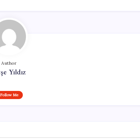
Author
şe Yıldız
Follow Me