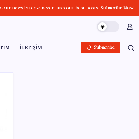
o our newsletter & never miss our best posts.
Subscribe Now!
TIM
İLETİŞİM
Subscribe
SON YAZILAR
Electronic Arts Satıldı