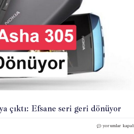
a çıktı: Efsane seri geri dönüyor
HMD
yorumlar kapal
Asha