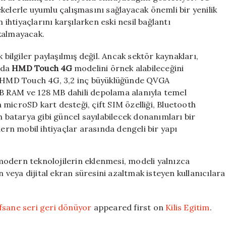
kelerle uyumlu çalışmasını sağlayacak önemli bir yenilik
 ihtiyaçlarını karşılarken eski nesil bağlantı
kalmayacak.
ilgiler paylaşılmış değil. Ancak sektör kaynakları,
nda
HMD Touch 4G
modelini örnek alabileceğini
an HMD Touch 4G, 3,2 inç büyüklüğünde QVGA
B RAM ve 128 MB dahili depolama alanıyla temel
microSD kart desteği, çift SIM özelliği, Bluetooth
h batarya gibi güncel sayılabilecek donanımları bir
dern mobil ihtiyaçlar arasında dengeli bir yapı
modern teknolojilerin eklenmesi, modeli yalnızca
n veya dijital ekran süresini azaltmak isteyen kullanıcılara
fsane seri geri dönüyor
appeared first on
Kilis Egitim
.