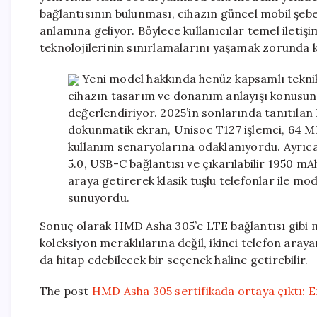
bağlantısının bulunması, cihazın güncel mobil şebe
anlamına geliyor. Böylece kullanıcılar temel iletişim
teknolojilerinin sınırlamalarını yaşamak zorunda 
Yeni model hakkında henüz kapsamlı teknik b
cihazın tasarım ve donanım anlayışı konusu
değerlendiriyor. 2025’in sonlarında tanıtıl
dokunmatik ekran, Unisoc T127 işlemci, 64 M
kullanım senaryolarına odaklanıyordu. Ayrıca 
5.0, USB-C bağlantısı ve çıkarılabilir 1950 mA
araya getirerek klasik tuşlu telefonlar ile mo
sunuyordu.
Sonuç olarak HMD Asha 305’e LTE bağlantısı gibi 
koleksiyon meraklılarına değil, ikinci telefon araya
da hitap edebilecek bir seçenek haline getirebilir.
The post
HMD Asha 305 sertifikada ortaya çıktı: E