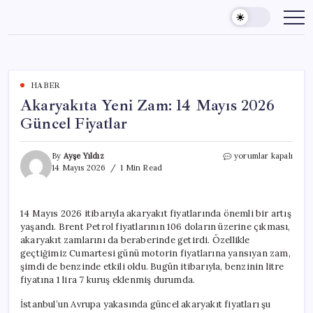
Skip
to
content
HABER
Akaryakıta Yeni Zam: 14 Mayıs 2026
Güncel Fiyatlar
Akaryakıta
By
Ayşe Yıldız
yorumlar kapalı
Yeni
14 Mayıs 2026
1 Min Read
Zam:
14
Mayıs
14 Mayıs 2026 itibarıyla akaryakıt fiyatlarında önemli bir artış
2026
yaşandı. Brent Petrol fiyatlarının 106 doların üzerine çıkması,
Güncel
Fiyatlar
akaryakıt zamlarını da beraberinde getirdi. Özellikle
için
geçtiğimiz Cumartesi günü motorin fiyatlarına yansıyan zam,
şimdi de benzinde etkili oldu. Bugün itibarıyla, benzinin litre
fiyatına 1 lira 7 kuruş eklenmiş durumda.
İstanbul’un Avrupa yakasında güncel akaryakıt fiyatları şu