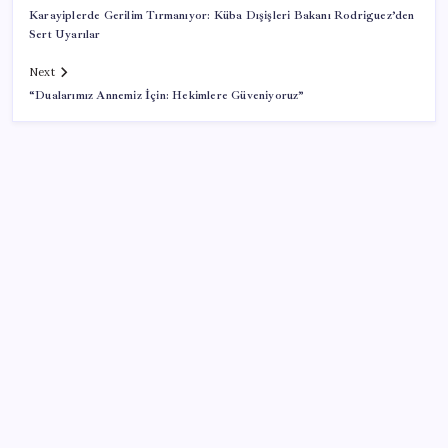
Karayiplerde Gerilim Tırmanıyor: Küba Dışişleri Bakanı Rodriguez’den
Sert Uyarılar
Next
“Dualarımız Annemiz İçin: Hekimlere Güveniyoruz”
SON YAZILAR
Benzine gelen indirim ÖTV’ye kesildi: Fiyat düşüşü
pompaya yansımayacak
Electronic Arts Satıldı
Son Dakika… Ayrıntılar ortaya çıktı: İşte ‘çerçeve