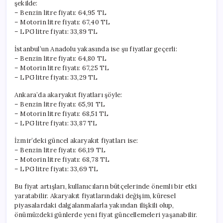
şekilde:
– Benzin litre fiyatı: 64,95 TL
– Motorin litre fiyatı: 67,40 TL
– LPG litre fiyatı: 33,89 TL
İstanbul’un Anadolu yakasında ise şu fiyatlar geçerli:
– Benzin litre fiyatı: 64,80 TL
– Motorin litre fiyatı: 67,25 TL
– LPG litre fiyatı: 33,29 TL
Ankara’da akaryakıt fiyatları şöyle:
– Benzin litre fiyatı: 65,91 TL
– Motorin litre fiyatı: 68,51 TL
– LPG litre fiyatı: 33,87 TL
İzmir’deki güncel akaryakıt fiyatları ise:
– Benzin litre fiyatı: 66,19 TL
– Motorin litre fiyatı: 68,78 TL
– LPG litre fiyatı: 33,69 TL
Bu fiyat artışları, kullanıcıların bütçelerinde önemli bir etki
yaratabilir. Akaryakıt fiyatlarındaki değişim, küresel
piyasalardaki dalgalanmalarla yakından ilişkili olup,
önümüzdeki günlerde yeni fiyat güncellemeleri yaşanabilir.