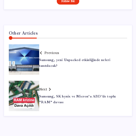
Follow Me
Other Articles
Previous
Samsung, yeni Unpacked etkinliğinde neleri
tanıtılacak?
Next
Samsung, SK hynix ve Micron’a ABD’de toplu
“RAM” davası