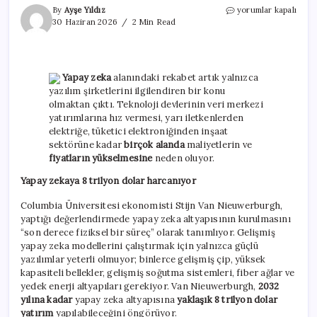
Teknoloji
By
Ayşe Yıldız
yorumlar kapalı
devlerinin
30 Haziran 2026
2 Min Read
yapay
zeka
aşkı
her
Yapay zeka
alanındaki rekabet artık yalnızca
şeyi
yazılım şirketlerini ilgilendiren bir konu
daha
olmaktan çıktı. Teknoloji devlerinin veri merkezi
pahalı
yatırımlarına hız vermesi, yarı iletkenlerden
hale
getirdi
elektriğe, tüketici elektroniğinden inşaat
için
sektörüne kadar
birçok alanda
maliyetlerin ve
fiyatların yükselmesine
neden oluyor.
Yapay zekaya 8 trilyon dolar harcanıyor
Columbia Üniversitesi ekonomisti Stijn Van Nieuwerburgh,
yaptığı değerlendirmede yapay zeka altyapısının kurulmasını
“son derece fiziksel bir süreç” olarak tanımlıyor. Gelişmiş
yapay zeka modellerini çalıştırmak için yalnızca güçlü
yazılımlar yeterli olmuyor; binlerce gelişmiş çip, yüksek
kapasiteli bellekler, gelişmiş soğutma sistemleri, fiber ağlar ve
yedek enerji altyapıları gerekiyor. Van Nieuwerburgh,
2032
yılına kadar
yapay zeka altyapısına
yaklaşık 8 trilyon dolar
yatırım
yapılabileceğini öngörüyor.