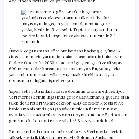
4’te 1’inden fazlasını oluşturması bekleniyor.
Resmi verilere göre ABD’de bilgisayar
yazılımları ve aksesuarlarının tüketici fiyatları
mayıs ayında geçen yılın aynı dönemine göre
yaklaşık yüzde 15 yükseldi. Toptan satış tarafında
ise elektronik bileşenler ve aksesuarlar yüzde 27
zamlandı.
Üstelik çoğu uzmana göre bunlar daha başlangıç. Çünkü AI
ekosistemindeki yatırımlar daha ilk aşamalarda bulunuyor.
Sadece OpenAI’ın 2030’a kadar bilgi işlem gücü ve altyapıya
600 milyar dolar harcama planı bulunuyor. Bu, yapay zeka
yatırımlarının ı uzun yıllara yayılacak sürekli bir altyapı
dönüşümü olduğuna işaret ediyor.
Yapay zeka yatırımları sadece donanım tarafını etkilemiyor.
Veri merkezlerinin inşasında görev alan uzman iş gücüne olan
talep de ücretleri yukarı çekiyor. ABD’de elektrik tesisatı ve
kablolama alanında çalışan yüklenicilerin ücretleri nisan
ayında yıllık bazda yüzde 6,5 arttı. Aynı dönemde özel sektör
genelindeki ücret artışı ise yüzde 3,6 seviyesinde kaldı.
Enerji tarafında da benzer bir tablo var. Veri merkezlerinin
yüksek elektrik tüketimi nedeniyle Goldman Sachs, bu