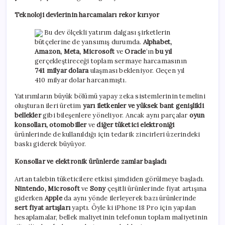
Teknoloji devlerinin harcamaları rekor kırıyor
Bu dev ölçekli yatırım dalgası şirketlerin
bütçelerine de yansımış durumda.
Alphabet,
Amazon, Meta, Microsoft
ve
Oracle
‘ın
bu yıl
gerçekleştireceği toplam sermaye harcamasının
741 milyar dolara
ulaşması bekleniyor. Geçen yıl
410 milyar dolar harcanmıştı.
Yatırımların büyük bölümü yapay zeka sistemlerinin temelini
oluşturan ileri üretim
yarı iletkenler ve yüksek bant genişlikli
bellekler
gibi bileşenlere yöneliyor. Ancak aynı parçalar
oyun
konsolları, otomobiller
ve
diğer tüketici elektroniği
ürünlerinde de kullanıldığı için tedarik zincirleri üzerindeki
baskı giderek büyüyor.
Konsollar ve elektronik ürünlerde zamlar başladı
Artan talebin tüketicilere etkisi şimdiden görülmeye başladı.
Nintendo, Microsoft
ve
Sony
çeşitli ürünlerinde fiyat artışına
giderken
Apple
da aynı yönde ilerleyerek bazı ürünlerinde
sert fiyat artışları
yaptı. Öyle ki iPhone 18 Pro için yapılan
hesaplamalar, bellek maliyetinin telefonun toplam maliyetinin