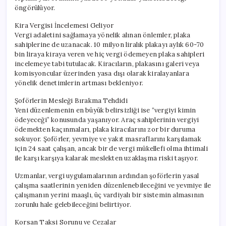
öngörülüyor.
Kira Vergisi İncelemesi Geliyor
Vergi adaletini sağlamaya yönelik alınan önlemler, plaka
sahiplerine de uzanacak. 10 milyon liralık plakayı aylık 60-70
bin liraya kiraya veren ve hiç vergi ödemeyen plaka sahipleri
incelemeye tabi tutulacak. Kiracıların, plakasını galeri veya
komisyoncular üzerinden yasa dışı olarak kiralayanlara
yönelik denetimlerin artması bekleniyor.
Şoförlerin Mesleği Bırakma Tehdidi
Yeni düzenlemenin en büyük belirsizliği ise “vergiyi kimin
ödeyeceği” konusunda yaşanıyor. Araç sahiplerinin vergiyi
ödemekten kaçınmaları, plaka kiracılarını zor bir duruma
sokuyor. Şoförler, yevmiye ve yakıt masraflarını karşılamak
için 24 saat çalışan, ancak bir de vergi mükellefi olma ihtimali
ile karşı karşıya kalarak meslekten uzaklaşma riski taşıyor.
Uzmanlar, vergi uygulamalarının ardından şoförlerin yasal
çalışma saatlerinin yeniden düzenlenebileceğini ve yevmiye ile
çalışmanın yerini maaşlı, üç vardiyalı bir sistemin almasının
zorunlu hale gelebileceğini belirtiyor.
Korsan Taksi Sorunu ve Cezalar