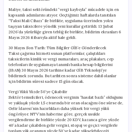
Maliye, taksi sektöründeki “vergi kaybıyla” mücadele için en
kapsamlı adımlarını atıyor. Geçtiğimiz haftalarda tanıtılan
“Taksi Mali Cihazı” ile birlikte, uygulama üzerinden yolcu
taşıyan taksicilere yönelik yeni kurallar getirildi. 13 Şubat
2026’da yürürlüğe giren tebliğ ile birlikte, bildirim ekranları 6
Mayıs 2026 itibarıyla aktif hale geldi.
30 Mayıs Son Tarih: Tüm Bilgiler GİB’e Gönderilecek
Taksi çağırma hizmeti sunan platformlar, çalıştıkları
taksicilerin kimlik ve vergi numaraları, araç plakaları, cep
telefonları ile uygulamaya tanımlı banka hesap bilgilerini
(IBAN) 30 Mayıs 2026 tarihine kadar GİB Teknoloji’ye
bildirmek zorunda. Bu tarihten sonra sisteme dahil olanlar
için bildirim süresi sadece 15 gün olacak.
Vergi Yükü Yüzde 50’ye Çıkabilir
Sektör temsilcileri, ödenecek verginin “hasılat bazlı” olduğunu
ve yaklaşık yüzde 1,5 civarında bir oran olacağını öne sürse de,
Gelir İdaresi’nin hazırlıkları daha yüksek bir vergi yükü
öngörüyor. NTV’nin haberine göre, gerçek usulde
vergilendirme ile birlikte yüzde 20 KDV, kazanca göre yüzde
40’a kadar çıkabilen gelir vergisi, stopaj ve geçici vergilerle
toplam yük oranının yüzde 50’ye kadar yükselebileceği