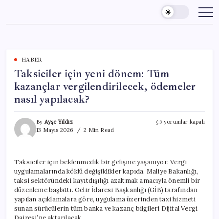
Skip
to
content
HABER
Taksiciler için yeni dönem: Tüm
kazançlar vergilendirilecek, ödemeler
nasıl yapılacak?
Taksiciler
By
Ayşe Yıldız
yorumlar kapalı
için
13 Mayıs 2026
2 Min Read
yeni
dönem:
Tüm
Taksiciler için beklenmedik bir gelişme yaşanıyor: Vergi
kazançlar
uygulamalarında köklü değişiklikler kapıda. Maliye Bakanlığı,
vergilendirilecek,
ödemeler
taksi sektöründeki kayıtdışılığı azaltmak amacıyla önemli bir
nasıl
düzenleme başlattı. Gelir İdaresi Başkanlığı (GİB) tarafından
yapılacak?
yapılan açıklamalara göre, uygulama üzerinden taxi hizmeti
için
sunan sürücülerin tüm banka ve kazanç bilgileri Dijital Vergi
Dairesi’ne aktarılacak.