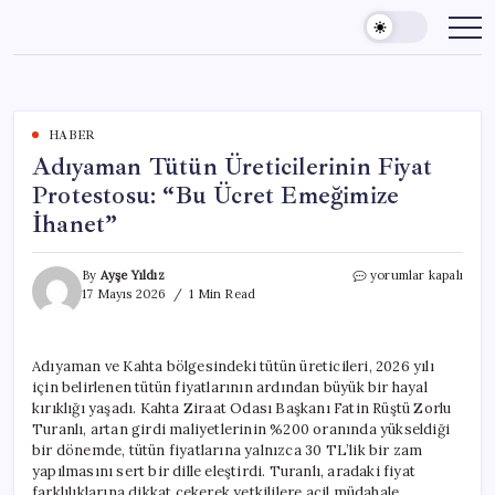
Skip
to
content
HABER
Adıyaman Tütün Üreticilerinin Fiyat
Protestosu: “Bu Ücret Emeğimize
İhanet”
Adıyaman
By
Ayşe Yıldız
yorumlar kapalı
Tütün
17 Mayıs 2026
1 Min Read
Üreticilerinin
Fiyat
Protestosu:
Adıyaman ve Kahta bölgesindeki tütün üreticileri, 2026 yılı
“Bu
için belirlenen tütün fiyatlarının ardından büyük bir hayal
Ücret
Emeğimize
kırıklığı yaşadı. Kahta Ziraat Odası Başkanı Fatin Rüştü Zorlu
İhanet”
Turanlı, artan girdi maliyetlerinin %200 oranında yükseldiği
için
bir dönemde, tütün fiyatlarına yalnızca 30 TL’lik bir zam
yapılmasını sert bir dille eleştirdi. Turanlı, aradaki fiyat
farklılıklarına dikkat çekerek yetkililere acil müdahale