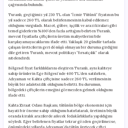
çağrısında bulundu.
Turanlı, geçtiğimiz yıl 230 TL olan “İzmir Tütünü” fiyatının bu
yıl sadece 260 TL olarak belirlenmesinin kabul edilemez
olduğunu vurguladı. Mazot, gübre, işçilik ve arazi kiraları gibi
temel giderlerin %100’den fazla arttığını belirten Turanlı,
mevcut fiyatlarla çiftçilerin üretim maliyetlerini bile
karşılayamayacaklarını ifade etti. Yaklaşık 20 gündür tarlada
çalışan üreticilerin geri dönüşü olmayan bir duruma girdiğini
dile getiren Turanlı, mevcut politikayı “fırsatçılık” olarak
nitelendirdi.
Bölgesel fiyat farklılıklarını eleştiren Turanlı, aynı kaliteye
sahip ürünlerin Ege Bölgesi’nde 400 TL’den satılırken,
Adıyaman ve Kahta çiftçisine sadece 260 TL verilmesinin
büyük bir adaletsizlik olduğunu belirtti. Bu durumun,
bölgedeki çiftçilerin emeğini görmezden gelmek olduğunu
ifade etti.
Kahta Ziraat Odası Başkanı, tütünün bölge ekonomisi için
hayati bir öneme sahip olduğunu hatırlatarak, üretimin büyük
oranda kiralık arazilerde ailecek fedakârlıklarla yapıldığını
söyledi. Eğer belirlenen fiyatlar tekrar gözden geçirilmezse,
önümüzdeki yıllarda Adıyaman’da tütün üretecek çiftçi