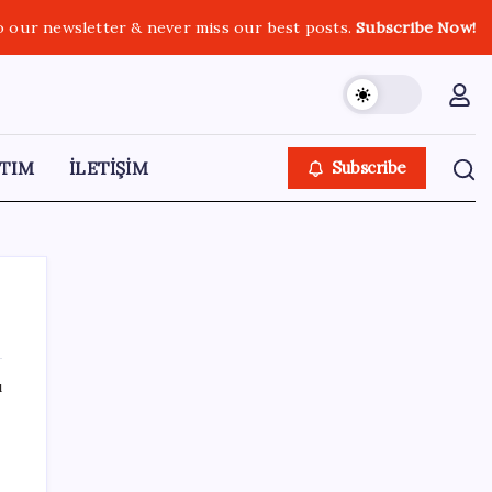
o our newsletter & never miss our best posts.
Subscribe Now!
TIM
İLETİŞİM
Subscribe
ı
SON YAZILAR
Bir tarafta lüks bir tarafta yoksulluk büyüyor