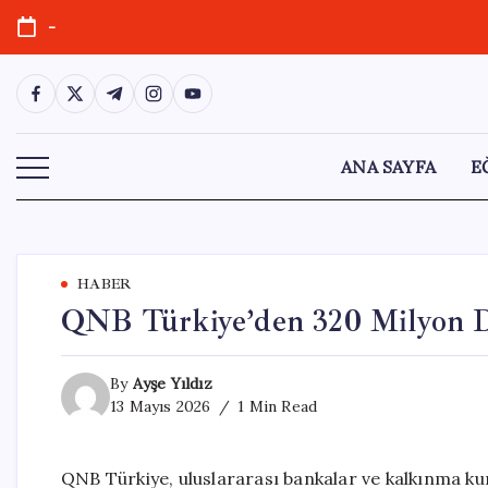
Skip
-
to
content
https://www.facebook.com/
https://twitter.com/
https://t.me/
https://www.instagram.com/
https://youtube.com/
ANA SAYFA
E
HABER
QNB Türkiye’den 320 Milyon D
By
Ayşe Yıldız
13 Mayıs 2026
1 Min Read
QNB Türkiye, uluslararası bankalar ve kalkınma kurul