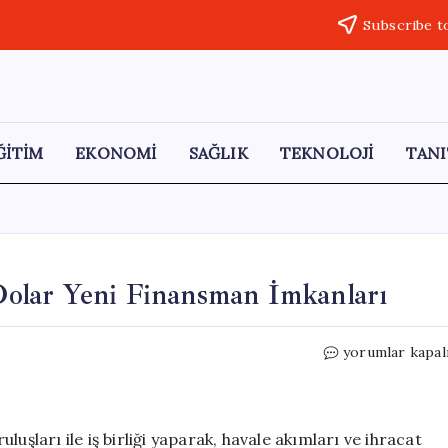
Subscribe t
ĞİTİM
EKONOMİ
SAĞLIK
TEKNOLOJİ
TANI
olar Yeni Finansman İmkanları
QNB
yorumlar kapal
Türkiye’den
320
Milyon
Dolar
uşları ile iş birliği yaparak, havale akımları ve ihracat