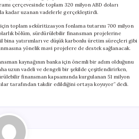
Yeni
gramı çerçevesinde toplam 320 milyon ABD doları
Finansman
ıla kadar uzanan vadelerle gerçekleştirdi.
İmkanları
için
 için toplam seküritizasyon fonlama tutarını 700 milyon
larlık bölüm, sürdürülebilir finansman projelerine
eşil bina yatırımları ve düşük karbonlu üretim süreçleri gibi
runmasına yönelik mavi projelere de destek sağlanacak.
nsman kaynağının banka için önemli bir adım olduğunu
aha uzun vadeli ve dengeli bir şekilde çeşitlendirirken,
dürülebilir finansman kapsamında kurgulanan 51 milyon
ılar tarafından takdir edildiğini ortaya koyuyor” dedi.