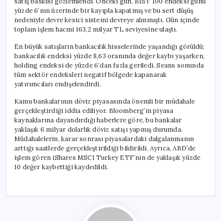
satış baskısı gözlemlendi. Önceki gün, BIST 100 endeksi günü
yüzde 6’nın üzerinde bir kayıpla kapatmış ve bu sert düşüş
nedeniyle devre kesici sistemi devreye alınmıştı. Gün içinde
toplam işlem hacmi 163,2 milyar TL seviyesine ulaştı.
En büyük satışların bankacılık hisselerinde yaşandığı görüldü;
bankacılık endeksi yüzde 8,63 oranında değer kaybı yaşarken,
holding endeksi de yüzde 6’dan fazla geriledi. Seans sonunda
tüm sektör endeksleri negatif bölgede kapanarak
yatırımcıları endişelendirdi.
Kamu bankalarının döviz piyasasında önemli bir müdahale
gerçekleştirdiği iddia ediliyor. Bloomberg’in piyasa
kaynaklarına dayandırdığı haberlere göre, bu bankalar
yaklaşık 6 milyar dolarlık döviz satışı yapmış durumda.
Müdahalelerin, karar sonrası piyasalardaki dalgalanmanın
arttığı saatlerde gerçekleştirildiği bildirildi. Ayrıca, ABD’de
işlem gören iShares MSCI Turkey ETF’nin de yaklaşık yüzde
10 değer kaybettiği kaydedildi.