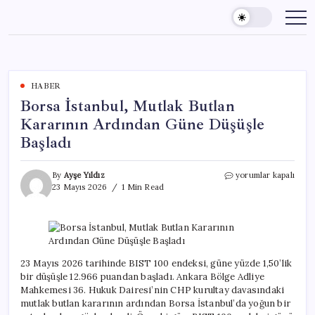
Skip
to
content
HABER
Borsa İstanbul, Mutlak Butlan
Kararının Ardından Güne Düşüşle
Başladı
Borsa
By
Ayşe Yıldız
yorumlar kapalı
İstanbul,
23 Mayıs 2026
1 Min Read
Mutlak
Butlan
Kararının
Ardından
Güne
Düşüşle
23 Mayıs 2026 tarihinde BIST 100 endeksi, güne yüzde 1,50’lik
Başladı
bir düşüşle 12.966 puandan başladı. Ankara Bölge Adliye
için
Mahkemesi 36. Hukuk Dairesi’nin CHP kurultay davasındaki
mutlak butlan kararının ardından Borsa İstanbul’da yoğun bir