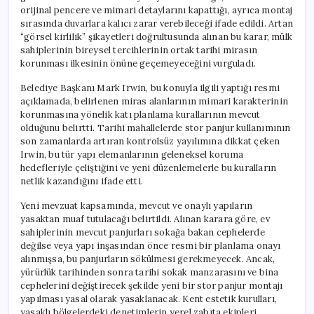
orijinal pencere ve mimari detaylarını kapattığı, ayrıca montaj
sırasında duvarlara kalıcı zarar verebileceği ifade edildi. Artan
“görsel kirlilik” şikayetleri doğrultusunda alınan bu karar, mülk
sahiplerinin bireysel tercihlerinin ortak tarihi mirasın
korunması ilkesinin önüne geçemeyeceğini vurguladı.
Belediye Başkanı Mark Irwin, bu konuyla ilgili yaptığı resmi
açıklamada, belirlenen miras alanlarının mimari karakterinin
korunmasına yönelik katı planlama kurallarının mevcut
olduğunu belirtti. Tarihi mahallelerde stor panjur kullanımının
son zamanlarda artıran kontrolsüz yayılımına dikkat çeken
Irwin, bu tür yapı elemanlarının geleneksel koruma
hedefleriyle çeliştiğini ve yeni düzenlemelerle bu kuralların
netlik kazandığını ifade etti.
Yeni mevzuat kapsamında, mevcut ve onaylı yapıların
yasaktan muaf tutulacağı belirtildi. Alınan karara göre, ev
sahiplerinin mevcut panjurları sokağa bakan cephelerde
değilse veya yapı inşasından önce resmi bir planlama onayı
alınmışsa, bu panjurların sökülmesi gerekmeyecek. Ancak,
yürürlük tarihinden sonra tarihi sokak manzarasını ve bina
cephelerini değiştirecek şekilde yeni bir stor panjur montajı
yapılması yasal olarak yasaklanacak. Kent estetik kurulları,
yasaklı bölgelerdeki denetimlerin yerel zabıta ekipleri