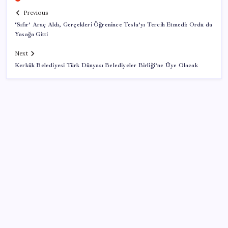
Previous
‘Sıfır’ Araç Aldı, Gerçekleri Öğrenince Tesla’yı Tercih Etmedi: Ordu da
Yasağa Gitti
Next
Kerkük Belediyesi Türk Dünyası Belediyeler Birliği’ne Üye Olacak
SON YAZILAR
Benzine gelen indirim ÖTV’ye kesildi: Fiyat düşüşü
pompaya yansımayacak
Electronic Arts Satıldı