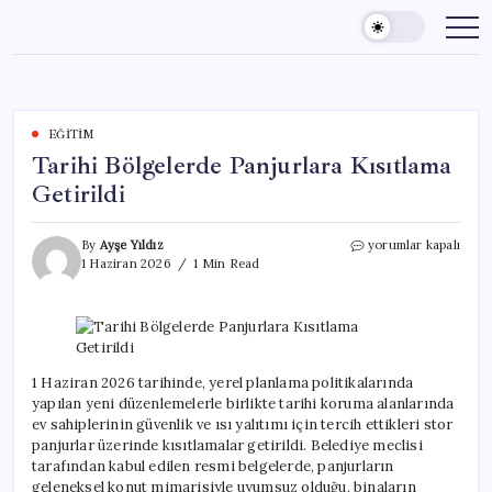
Skip
to
content
EĞITIM
Tarihi Bölgelerde Panjurlara Kısıtlama
Getirildi
Tarihi
By
Ayşe Yıldız
yorumlar kapalı
Bölgelerde
1 Haziran 2026
1 Min Read
Panjurlara
Kısıtlama
Getirildi
için
1 Haziran 2026 tarihinde, yerel planlama politikalarında
yapılan yeni düzenlemelerle birlikte tarihi koruma alanlarında
ev sahiplerinin güvenlik ve ısı yalıtımı için tercih ettikleri stor
panjurlar üzerinde kısıtlamalar getirildi. Belediye meclisi
tarafından kabul edilen resmi belgelerde, panjurların
geleneksel konut mimarisiyle uyumsuz olduğu, binaların