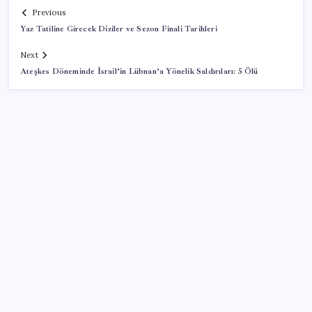
Previous
Yaz Tatiline Girecek Diziler ve Sezon Finali Tarihleri
Next
Ateşkes Döneminde İsrail’in Lübnan’a Yönelik Saldırıları: 5 Ölü
SON YAZILAR
ROKETSAN’dan MSB’ye TAYFUN Fırlatma Aracı
Teslimatı
Düz Dünya gibi teorilere inanma eğiliminin
arkasındaki gizem çözüldü