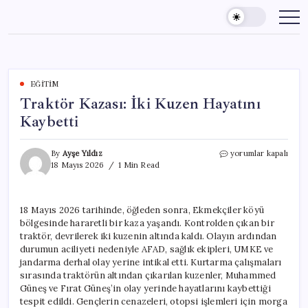
Skip
to
content
EĞITIM
Traktör Kazası: İki Kuzen Hayatını
Kaybetti
Traktör
By
Ayşe Yıldız
yorumlar kapalı
Kazası:
18 Mayıs 2026
1 Min Read
İki
Kuzen
Hayatını
18 Mayıs 2026 tarihinde, öğleden sonra, Ekmekçiler köyü
Kaybetti
bölgesinde hararetli bir kaza yaşandı. Kontrolden çıkan bir
için
traktör, devrilerek iki kuzenin altında kaldı. Olayın ardından
durumun aciliyeti nedeniyle AFAD, sağlık ekipleri, UMKE ve
jandarma derhal olay yerine intikal etti. Kurtarma çalışmaları
sırasında traktörün altından çıkarılan kuzenler, Muhammed
Güneş ve Fırat Güneş’in olay yerinde hayatlarını kaybettiği
tespit edildi. Gençlerin cenazeleri, otopsi işlemleri için morga