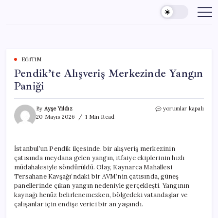
Skip
to
content
EĞITIM
Pendik’te Alışveriş Merkezinde Yangın
Paniği
Pendik’te
By
Ayşe Yıldız
yorumlar kapalı
Alışveriş
20 Mayıs 2026
1 Min Read
Merkezinde
Yangın
Paniği
İstanbul’un Pendik ilçesinde, bir alışveriş merkezinin
için
çatısında meydana gelen yangın, itfaiye ekiplerinin hızlı
müdahalesiyle söndürüldü. Olay, Kaynarca Mahallesi
Tersahane Kavşağı’ndaki bir AVM’nin çatısında, güneş
panellerinde çıkan yangın nedeniyle gerçekleşti. Yangının
kaynağı henüz belirlenemezken, bölgedeki vatandaşlar ve
çalışanlar için endişe verici bir an yaşandı.