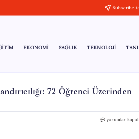
Subscribe t
ĞİTİM
EKONOMİ
SAĞLIK
TEKNOLOJİ
TANI
andırıcılığı: 72 Öğrenci Üzerinden
Düzce’de
yorumlar kapal
Meslek
Lisesi
Staj