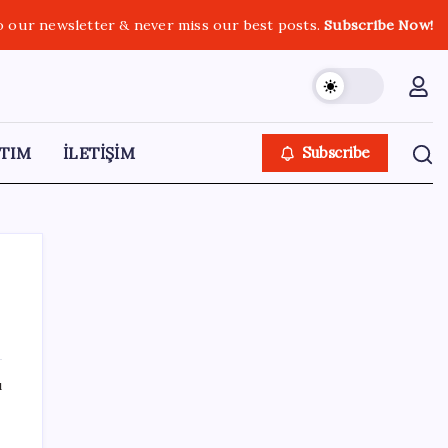
o our newsletter & never miss our best posts.
Subscribe Now!
TIM
İLETİŞİM
Subscribe
SON YAZILAR
ı
Meta’nın Yapay Zeka Modeli Dışarı Sızdı:
Siber Saldırı Oldu mu?