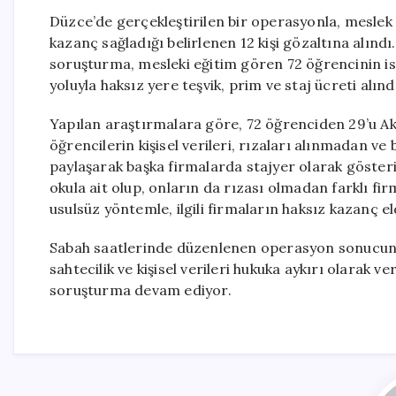
Düzce’de gerçekleştirilen bir operasyonla, meslek 
kazanç sağladığı belirlenen 12 kişi gözaltına alınd
soruşturma, mesleki eğitim gören 72 öğrencinin isi
yoluyla haksız yere teşvik, prim ve staj ücreti alınd
Yapılan araştırmalara göre, 72 öğrenciden 29’u Akç
öğrencilerin kişisel verileri, rızaları alınmadan ve bi
paylaşarak başka firmalarda stajyer olarak gösterild
okula ait olup, onların da rızası olmadan farklı fir
usulsüz yöntemle, ilgili firmaların haksız kazanç eld
Sabah saatlerinde düzenlenen operasyon sonucunda, 
sahtecilik ve kişisel verileri hukuka aykırı olarak ve
soruşturma devam ediyor.