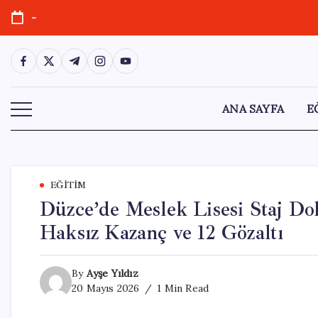
Skip
-
to
content
https://www.facebook.com/
https://twitter.com/
https://t.me/
https://www.instagram.com/
https://youtube.com/
ANA SAYFA
E
EĞITIM
Düzce’de Meslek Lisesi Staj Dol
Haksız Kazanç ve 12 Gözaltı
By
Ayşe Yıldız
20 Mayıs 2026
1 Min Read