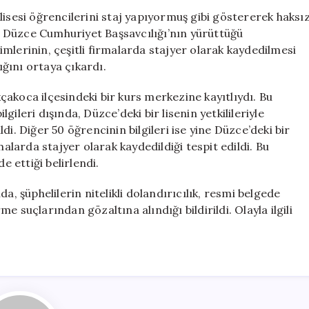
Dolandırıcılığı:
lisesi öğrencilerini staj yapıyormuş gibi göstererek haksı
72
ı. Düzce Cumhuriyet Başsavcılığı’nın yürüttüğü
Öğrenci
mlerinin, çeşitli firmalarda stajyer olarak kaydedilmesi
Üzerinden
ığını ortaya çıkardı.
Haksız
Kazanç
akoca ilçesindeki bir kurs merkezine kayıtlıydı. Bu
ve
lgileri dışında, Düzce’deki bir lisenin yetkilileriyle
12
i. Diğer 50 öğrencinin bilgileri ise yine Düzce’deki bir
Gözaltı
için
malarda stajyer olarak kaydedildiği tespit edildi. Bu
e ettiği belirlendi.
şüphelilerin nitelikli dolandırıcılık, resmi belgede
rme suçlarından gözaltına alındığı bildirildi. Olayla ilgili