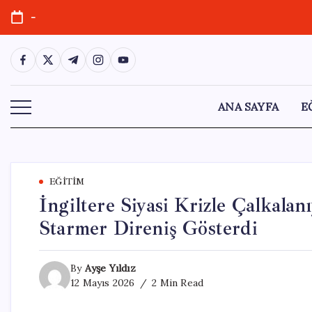
Skip
-
to
content
https://www.facebook.com/
https://twitter.com/
https://t.me/
https://www.instagram.com/
https://youtube.com/
ANA SAYFA
E
EĞITIM
İngiltere Siyasi Krizle Çalkalanı
Starmer Direniş Gösterdi
By
Ayşe Yıldız
12 Mayıs 2026
2 Min Read