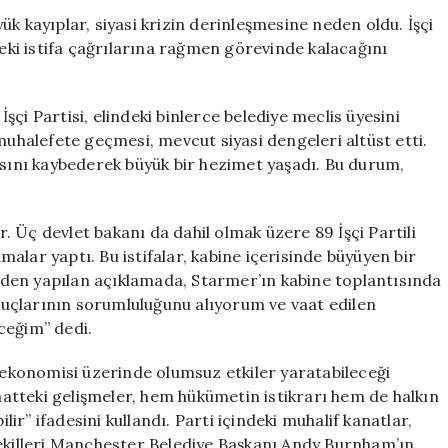
89
k kayıplar, siyasi krizin derinleşmesine neden oldu. İşçi
Vekil
deki istifa çağrılarına rağmen görevinde kalacağını
İstifasını
Açıkladı,
Starmer
çi Partisi, elindeki binlerce belediye meclis üyesini
Direniş
muhalefete geçmesi, mevcut siyasi dengeleri altüst etti.
Gösterdi
’sını kaybederek büyük bir hezimet yaşadı. Bu durum,
için
or. Üç devlet bakanı da dahil olmak üzere 89 İşçi Partili
amalar yaptı. Bu istifalar, kabine içerisinde büyüyen bir
i’nden yapılan açıklamada, Starmer’ın kabine toplantısında
onuçlarının sorumluluğunu alıyorum ve vaat edilen
ceğim” dedi.
e ekonomisi üzerinde olumsuz etkiler yaratabileceği
tteki gelişmeler, hem hükümetin istikrarı hem de halkın
r” ifadesini kullandı. Parti içindeki muhalif kanatlar,
vekilleri Manchester Belediye Başkanı Andy Burnham’ın