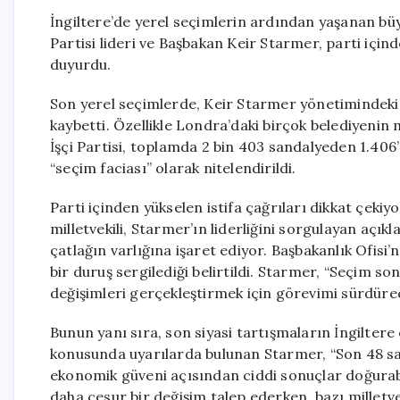
İngiltere’de yerel seçimlerin ardından yaşanan büyü
Partisi lideri ve Başbakan Keir Starmer, parti için
duyurdu.
Son yerel seçimlerde, Keir Starmer yönetimindeki İş
kaybetti. Özellikle Londra’daki birçok belediyenin 
İşçi Partisi, toplamda 2 bin 403 sandalyeden 1.406
“seçim faciası” olarak nitelendirildi.
Parti içinden yükselen istifa çağrıları dikkat çekiy
milletvekili, Starmer’ın liderliğini sorgulayan açıkl
çatlağın varlığına işaret ediyor. Başbakanlık Ofis
bir duruş sergilediği belirtildi. Starmer, “Seçim s
değişimleri gerçekleştirmek için görevimi sürdüre
Bunun yanı sıra, son siyasi tartışmaların İngilter
konusunda uyarılarda bulunan Starmer, “Son 48 saa
ekonomik güveni açısından ciddi sonuçlar doğurabili
daha cesur bir değişim talep ederken, bazı millet