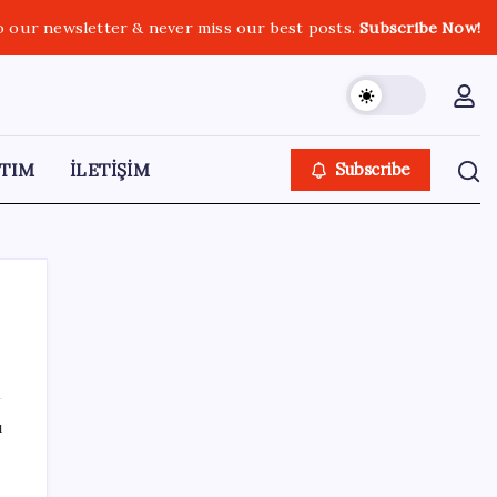
o our newsletter & never miss our best posts.
Subscribe Now!
TIM
İLETİŞİM
Subscribe
SON YAZILAR
ı
Düz Dünya gibi teorilere inanma eğiliminin
arkasındaki gizem çözüldü