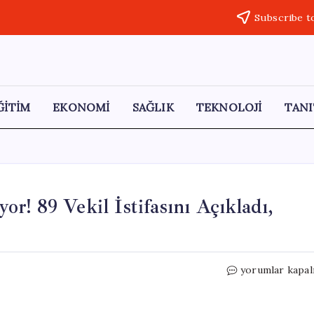
Subscribe t
ĞİTİM
EKONOMİ
SAĞLIK
TEKNOLOJİ
TANI
yor! 89 Vekil İstifasını Açıkladı,
İngiltere
yorumlar kapal
Siyasi
Krizle
Çalkalanıyor!