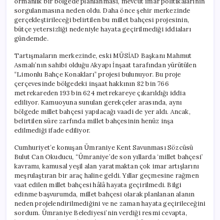
ormanlık bir bölgede planlanması, mevcut imar politikalarının
sorgulanmasına neden oldu. Daha önce şehir merkezinde
gerçekleştirileceği belirtilen bu millet bahçesi projesinin,
bütçe yetersizliği nedeniyle hayata geçirilmediği iddiaları
gündemde.
Tartışmaların merkezinde, eski MÜSİAD Başkanı Mahmut
Asmalı’nın sahibi olduğu Akyapı İnşaat tarafından yürütülen
“Limonlu Bahçe Konakları” projesi bulunuyor. Bu proje
çerçevesinde bölgedeki inşaat hakkının 82 bin 766
metrekareden 193 bin 624 metrekareye çıkarıldığı iddia
ediliyor. Kamuoyuna sunulan gerekçeler arasında, aynı
bölgede millet bahçesi yapılacağı vaadi de yer aldı. Ancak,
belirtilen süre zarfında millet bahçesinin henüz inşa
edilmediği ifade ediliyor.
Cumhuriyet’e konuşan Ümraniye Kent Savunması Sözcüsü
Bulut Can Okuducu, “Ümraniye’de son yıllarda ‘millet bahçesi’
kavramı, kamusal yeşil alan yaratmaktan çok imar artışlarını
meşrulaştıran bir araç haline geldi. Yıllar geçmesine rağmen
vaat edilen millet bahçesi hâlâ hayata geçirilmedi. Bilgi
edinme başvurumda, millet bahçesi olarak planlanan alanın
neden projelendirilmediğini ve ne zaman hayata geçirileceğini
sordum. Ümraniye Belediyesi’nin verdiği resmi cevapta,