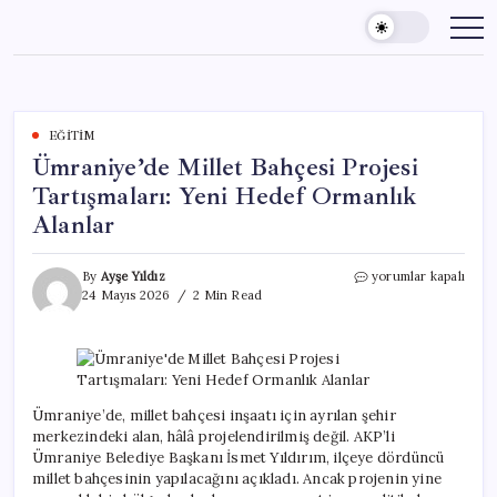
Skip
to
content
EĞITIM
Ümraniye’de Millet Bahçesi Projesi
Tartışmaları: Yeni Hedef Ormanlık
Alanlar
Ümraniye’de
By
Ayşe Yıldız
yorumlar kapalı
Millet
24 Mayıs 2026
2 Min Read
Bahçesi
Projesi
Tartışmaları:
Yeni
Hedef
Ormanlık
Ümraniye’de, millet bahçesi inşaatı için ayrılan şehir
Alanlar
merkezindeki alan, hâlâ projelendirilmiş değil. AKP’li
için
Ümraniye Belediye Başkanı İsmet Yıldırım, ilçeye dördüncü
millet bahçesinin yapılacağını açıkladı. Ancak projenin yine