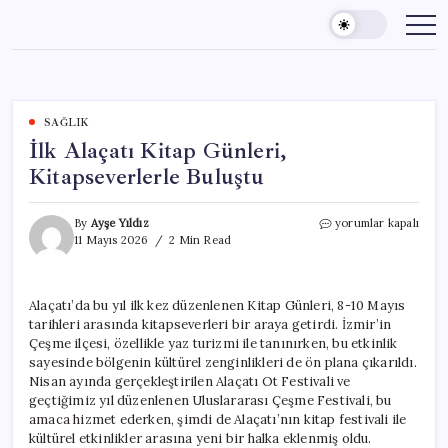
Skip
to
content
SAĞLIK
İlk Alaçatı Kitap Günleri,
Kitapseverlerle Buluştu
İlk
By
Ayşe Yıldız
yorumlar kapalı
Alaçatı
11 Mayıs 2026
2 Min Read
Kitap
Günleri,
Kitapseverlerle
Alaçatı’da bu yıl ilk kez düzenlenen Kitap Günleri, 8-10 Mayıs
Buluştu
tarihleri arasında kitapseverleri bir araya getirdi. İzmir’in
için
Çeşme ilçesi, özellikle yaz turizmi ile tanınırken, bu etkinlik
sayesinde bölgenin kültürel zenginlikleri de ön plana çıkarıldı.
Nisan ayında gerçekleştirilen Alaçatı Ot Festivali ve
geçtiğimiz yıl düzenlenen Uluslararası Çeşme Festivali, bu
amaca hizmet ederken, şimdi de Alaçatı’nın kitap festivali ile
kültürel etkinlikler arasına yeni bir halka eklenmiş oldu.