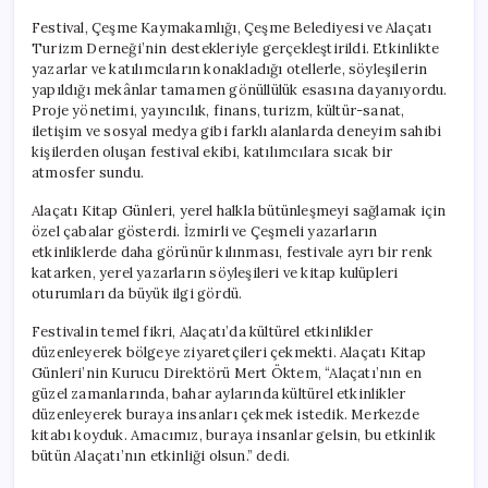
Festival, Çeşme Kaymakamlığı, Çeşme Belediyesi ve Alaçatı
Turizm Derneği’nin destekleriyle gerçekleştirildi. Etkinlikte
yazarlar ve katılımcıların konakladığı otellerle, söyleşilerin
yapıldığı mekânlar tamamen gönüllülük esasına dayanıyordu.
Proje yönetimi, yayıncılık, finans, turizm, kültür-sanat,
iletişim ve sosyal medya gibi farklı alanlarda deneyim sahibi
kişilerden oluşan festival ekibi, katılımcılara sıcak bir
atmosfer sundu.
Alaçatı Kitap Günleri, yerel halkla bütünleşmeyi sağlamak için
özel çabalar gösterdi. İzmirli ve Çeşmeli yazarların
etkinliklerde daha görünür kılınması, festivale ayrı bir renk
katarken, yerel yazarların söyleşileri ve kitap kulüpleri
oturumları da büyük ilgi gördü.
Festivalin temel fikri, Alaçatı’da kültürel etkinlikler
düzenleyerek bölgeye ziyaretçileri çekmekti. Alaçatı Kitap
Günleri’nin Kurucu Direktörü Mert Öktem, “Alaçatı’nın en
güzel zamanlarında, bahar aylarında kültürel etkinlikler
düzenleyerek buraya insanları çekmek istedik. Merkezde
kitabı koyduk. Amacımız, buraya insanlar gelsin, bu etkinlik
bütün Alaçatı’nın etkinliği olsun.” dedi.