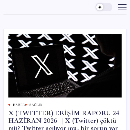
Skip
to
content
HABER
SAĞLIK
X (TWITTER) ERİŞİM RAPORU 24
HAZİRAN 2026 || X (Twitter) çöktü
mü? Twitter açılıyor mu, bir sorun var