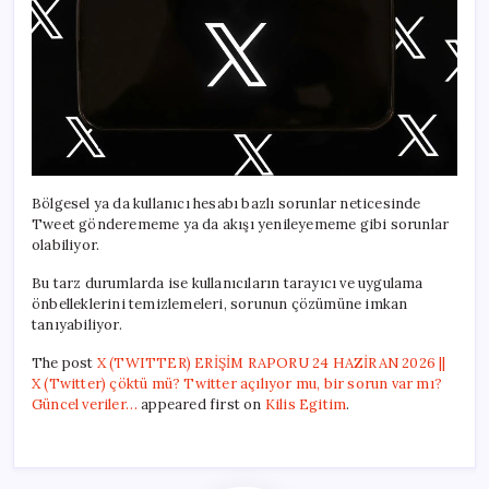
Bölgesel ya da kullanıcı hesabı bazlı sorunlar neticesinde
Tweet gönderememe ya da akışı yenileyememe gibi sorunlar
olabiliyor.
Bu tarz durumlarda ise kullanıcıların tarayıcı ve uygulama
önbelleklerini temizlemeleri, sorunun çözümüne imkan
tanıyabiliyor.
The post
X (TWITTER) ERİŞİM RAPORU 24 HAZİRAN 2026 ||
X (Twitter) çöktü mü? Twitter açılıyor mu, bir sorun var mı?
Güncel veriler…
appeared first on
Kilis Egitim
.