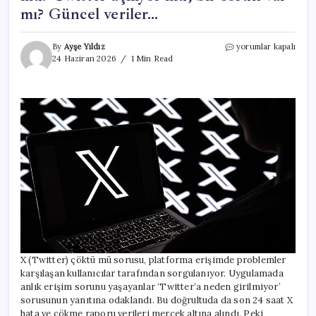
mı? Güncel veriler…
X
By
Ayşe Yıldız
yorumlar kapalı
(TWITTER)
24 Haziran 2026
1 Min Read
ERİŞİM
RAPORU
24
HAZİRAN
2026
||
X
(Twitter)
çöktü
mü?
Twitter
açılıyor
mu,
bir
sorun
var
X (Twitter) çöktü mü sorusu, platforma erişimde problemler
mı?
karşılaşan kullanıcılar tarafından sorgulanıyor. Uygulamada
Güncel
anlık erişim sorunu yaşayanlar ‘Twitter’a neden girilmiyor’
veriler…
için
sorusunun yanıtına odaklandı. Bu doğrultuda da son 24 saat X
hata ve çökme raporu verileri mercek altına alındı. Peki