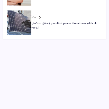
Next
Çin’den güneş paneli ekipmanı ithalatına 5 yıllık ek
vergi
SON YAZILAR
Bir tarafta lüks bir tarafta yoksulluk büyüyor
Sürekli maddi sorun yaşayan insanların beyni daha