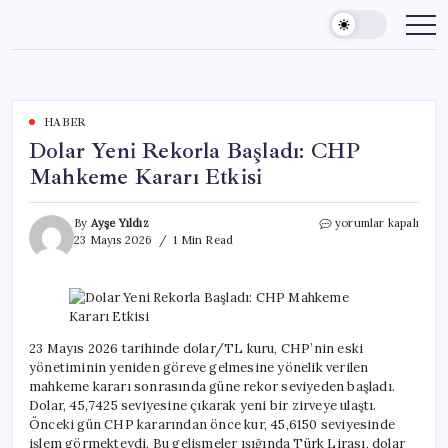
Skip
to
content
HABER
Dolar Yeni Rekorla Başladı: CHP
Mahkeme Kararı Etkisi
Dolar
By
Ayşe Yıldız
yorumlar kapalı
Yeni
23 Mayıs 2026
1 Min Read
Rekorla
Başladı:
CHP
Mahkeme
Kararı
Etkisi
23 Mayıs 2026 tarihinde dolar/TL kuru, CHP’nin eski
için
yönetiminin yeniden göreve gelmesine yönelik verilen
mahkeme kararı sonrasında güne rekor seviyeden başladı.
Dolar, 45,7425 seviyesine çıkarak yeni bir zirveye ulaştı.
Önceki gün CHP kararından önce kur, 45,6150 seviyesinde
işlem görmekteydi. Bu gelişmeler ışığında Türk Lirası, dolar