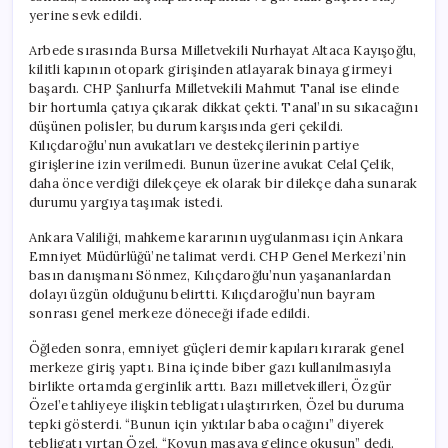
yerine sevk edildi.
Arbede sırasında Bursa Milletvekili Nurhayat Altaca Kayışoğlu,
kilitli kapının otopark girişinden atlayarak binaya girmeyi
başardı. CHP Şanlıurfa Milletvekili Mahmut Tanal ise elinde
bir hortumla çatıya çıkarak dikkat çekti. Tanal’ın su sıkacağını
düşünen polisler, bu durum karşısında geri çekildi.
Kılıçdaroğlu’nun avukatları ve destekçilerinin partiye
girişlerine izin verilmedi. Bunun üzerine avukat Celal Çelik,
daha önce verdiği dilekçeye ek olarak bir dilekçe daha sunarak
durumu yargıya taşımak istedi.
Ankara Valiliği, mahkeme kararının uygulanması için Ankara
Emniyet Müdürlüğü’ne talimat verdi. CHP Genel Merkezi’nin
basın danışmanı Sönmez, Kılıçdaroğlu’nun yaşananlardan
dolayı üzgün olduğunu belirtti. Kılıçdaroğlu’nun bayram
sonrası genel merkeze döneceği ifade edildi.
Öğleden sonra, emniyet güçleri demir kapıları kırarak genel
merkeze giriş yaptı. Bina içinde biber gazı kullanılmasıyla
birlikte ortamda gerginlik arttı. Bazı milletvekilleri, Özgür
Özel’e tahliyeye ilişkin tebligatı ulaştırırken, Özel bu duruma
tepki gösterdi. “Bunun için yıktılar baba ocağını” diyerek
tebligatı yırtan Özel, “Koyun masaya gelince okusun” dedi.