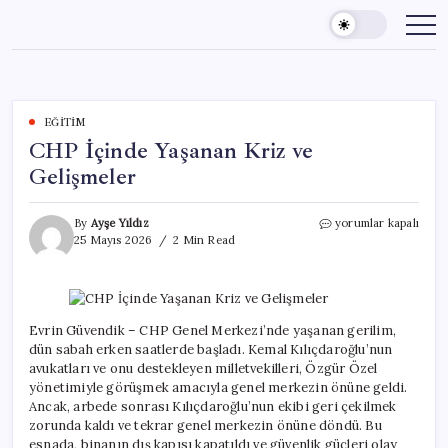
Skip
to
content
EĞITIM
CHP İçinde Yaşanan Kriz ve
Gelişmeler
CHP
By
Ayşe Yıldız
yorumlar kapalı
İçinde
25 Mayıs 2026
2 Min Read
Yaşanan
Kriz
ve
Gelişmeler
için
Evrin Güvendik – CHP Genel Merkezi’nde yaşanan gerilim,
dün sabah erken saatlerde başladı. Kemal Kılıçdaroğlu’nun
avukatları ve onu destekleyen milletvekilleri, Özgür Özel
yönetimiyle görüşmek amacıyla genel merkezin önüne geldi.
Ancak, arbede sonrası Kılıçdaroğlu’nun ekibi geri çekilmek
zorunda kaldı ve tekrar genel merkezin önüne döndü. Bu
esnada, binanın dış kapısı kapatıldı ve güvenlik güçleri olay