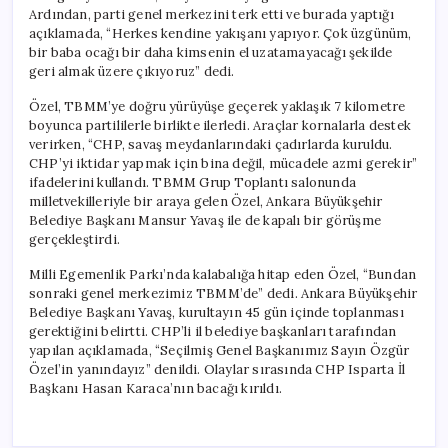
Ardından, parti genel merkezini terk etti ve burada yaptığı
açıklamada, “Herkes kendine yakışanı yapıyor. Çok üzgünüm,
bir baba ocağı bir daha kimsenin el uzatamayacağı şekilde
geri almak üzere çıkıyoruz” dedi.
Özel, TBMM’ye doğru yürüyüşe geçerek yaklaşık 7 kilometre
boyunca partililerle birlikte ilerledi. Araçlar kornalarla destek
verirken, “CHP, savaş meydanlarındaki çadırlarda kuruldu.
CHP’yi iktidar yapmak için bina değil, mücadele azmi gerekir”
ifadelerini kullandı. TBMM Grup Toplantı salonunda
milletvekilleriyle bir araya gelen Özel, Ankara Büyükşehir
Belediye Başkanı Mansur Yavaş ile de kapalı bir görüşme
gerçekleştirdi.
Milli Egemenlik Parkı’nda kalabalığa hitap eden Özel, “Bundan
sonraki genel merkezimiz TBMM’de” dedi. Ankara Büyükşehir
Belediye Başkanı Yavaş, kurultayın 45 gün içinde toplanması
gerektiğini belirtti. CHP’li il belediye başkanları tarafından
yapılan açıklamada, “Seçilmiş Genel Başkanımız Sayın Özgür
Özel’in yanındayız” denildi. Olaylar sırasında CHP Isparta İl
Başkanı Hasan Karaca’nın bacağı kırıldı.