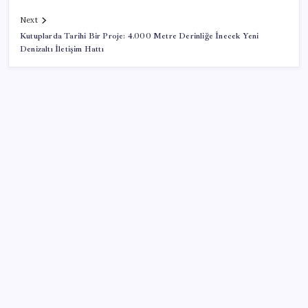
Next
Kutuplarda Tarihi Bir Proje: 4.000 Metre Derinliğe İnecek Yeni
Denizaltı İletişim Hattı
SON YAZILAR
Benzine gelen indirim ÖTV’ye kesildi: Fiyat düşüşü
pompaya yansımayacak
Electronic Arts Satıldı
Son Dakika… Ayrıntılar ortaya çıktı: İşte ‘çerçeve
yasa’ kanun teklifi