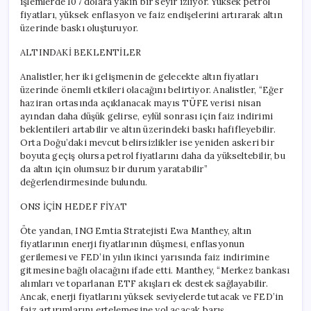
işlemlerde 107 dolara yakın bir seyir izliyor. Yüksek petrol
fiyatları, yüksek enflasyon ve faiz endişelerini artırarak altın
üzerinde baskı oluşturuyor.
ALTINDAKİ BEKLENTİLER
Analistler, her iki gelişmenin de gelecekte altın fiyatları
üzerinde önemli etkileri olacağını belirtiyor. Analistler, “Eğer
haziran ortasında açıklanacak mayıs TÜFE verisi nisan
ayından daha düşük gelirse, eylül sonrası için faiz indirimi
beklentileri artabilir ve altın üzerindeki baskı hafifleyebilir.
Orta Doğu’daki mevcut belirsizlikler ise yeniden askeri bir
boyuta geçiş olursa petrol fiyatlarını daha da yükseltebilir, bu
da altın için olumsuz bir durum yaratabilir”
değerlendirmesinde bulundu.
ONS İÇİN HEDEF FİYAT
Öte yandan, ING Emtia Stratejisti Ewa Manthey, altın
fiyatlarının enerji fiyatlarının düşmesi, enflasyonun
gerilemesi ve FED’in yılın ikinci yarısında faiz indirimine
gitmesine bağlı olacağını ifade etti. Manthey, “Merkez bankası
alımları ve toparlanan ETF akışları ek destek sağlayabilir.
Ancak, enerji fiyatlarını yüksek seviyelerde tutacak ve FED’in
faiz artırımlarını ertelemesine yol açacak barış