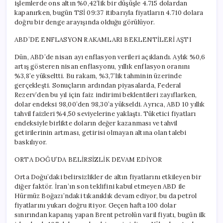
işlemlerde ons altın %0,42’lik bir düşüşle 4.715 dolardan
kapanırken, bugün TSİ 09:37 itibarıyla fiyatların 4.710 dolara
doğru bir denge arayışında olduğu görülüyor.
ABD’DE ENFLASYON RAKAMLARI BEKLENTİLERİ AŞTI
Dün, ABD’de nisan ayı enflasyon verileri açıklandı. Aylık %0,6
artış gösteren nisan enflasyonu, yıllık enflasyon oranını
%3,8’e yükseltti. Bu rakam, %3,7’lik tahminin üzerinde
gerçekleşti. Sonuçların ardından piyasalarda, Federal
Rezerv’den bu yıl için faiz indirimi beklentileri zayıflarken,
dolar endeksi 98,00’den 98,30’a yükseldi. Ayrıca, ABD 10 yıllık
tahvil faizleri %4,50 seviyelerine yaklaştı. Tüketici fiyatları
endeksiyle birlikte doların değer kazanması ve tahvil
getirilerinin artması, getirisi olmayan altına olan talebi
baskılıyor.
ORTA DOĞU’DA BELİRSİZLİK DEVAM EDİYOR
Orta Doğu’daki belirsizlikler de altın fiyatlarını etkileyen bir
diğer faktör. İran’ın son teklifini kabul etmeyen ABD ile
Hürmüz Boğazı’ndaki tıkanıklık devam ediyor, bu da petrol
fiyatlarını yukarı doğru itiyor. Geçen hafta 100 dolar
sınırından kapanış yapan Brent petrolün varil fiyatı, bugün ilk