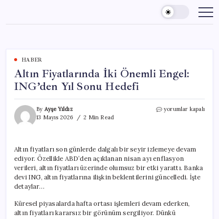
Skip
to
content
HABER
Altın Fiyatlarında İki Önemli Engel:
ING’den Yıl Sonu Hedefi
Altın
By
Ayşe Yıldız
yorumlar kapalı
Fiyatlarında
13 Mayıs 2026
2 Min Read
İki
Önemli
Engel:
Altın fiyatları son günlerde dalgalı bir seyir izlemeye devam
ING’den
ediyor. Özellikle ABD’den açıklanan nisan ayı enflasyon
Yıl
Sonu
verileri, altın fiyatları üzerinde olumsuz bir etki yarattı. Banka
Hedefi
devi ING, altın fiyatlarına ilişkin beklentilerini güncelledi. İşte
için
detaylar…
Küresel piyasalarda hafta ortası işlemleri devam ederken,
altın fiyatları kararsız bir görünüm sergiliyor. Dünkü