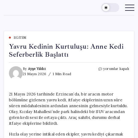
Skip
to
content
EĞITIM
Yavru Kedinin Kurtuluşu: Anne Kedi
Seferberlik Başlattı
Yavru
By
Ayşe Yıldız
yorumlar kapalı
Kedinin
21 Mayıs 2026
1 Min Read
Kurtuluşu:
Anne
Kedi
21 Mayıs 2026 tarihinde Erzincan’da, bir aracın motor
Seferberlik
bölümüne gizlenen yavru kedi, itfaiye ekiplerinin uzun süre
Başlattı
için
süren müdahalesinin ardından annesinin gelmesiyle kurtuldu.
Olay, Kızılay Mahallesi’nde park halindeki bir SUV aracından
gelen kedi sesi ile ortaya çıktı. Araç sahibi, durumu derhal
itfaiye ekiplerine bildirdi.
Hızla olay yerine intikal eden ekipler, yavru kediyi çıkarmak