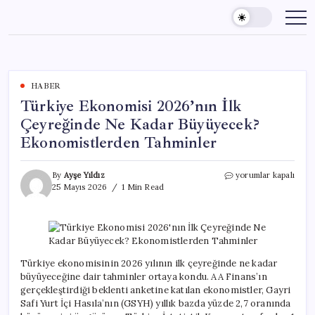
Skip
to
content
HABER
Türkiye Ekonomisi 2026’nın İlk
Çeyreğinde Ne Kadar Büyüyecek?
Ekonomistlerden Tahminler
Türkiye
By
Ayşe Yıldız
yorumlar kapalı
Ekonomisi
25 Mayıs 2026
1 Min Read
2026’nın
İlk
Çeyreğinde
Ne
Kadar
Büyüyecek?
Türkiye ekonomisinin 2026 yılının ilk çeyreğinde ne kadar
Ekonomistlerden
büyüyeceğine dair tahminler ortaya kondu. AA Finans’ın
Tahminler
gerçekleştirdiği beklenti anketine katılan ekonomistler, Gayri
için
Safi Yurt İçi Hasıla’nın (GSYH) yıllık bazda yüzde 2,7 oranında