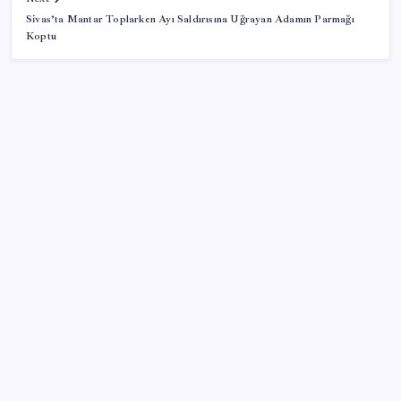
Sivas’ta Mantar Toplarken Ayı Saldırısına Uğrayan Adamın Parmağı
Koptu
SON YAZILAR
23 ülkede faaliyet gösteren Türk devi kararını verdi:
Ülkedeki bütün mağazalarını kapatıyor
ABD’de Meta’ya çocukların ruh sağlığı nedeniyle 567
milyon dolar ceza
Benzine gelen indirim ÖTV’ye kesildi: Fiyat düşüşü
pompaya yansımayacak