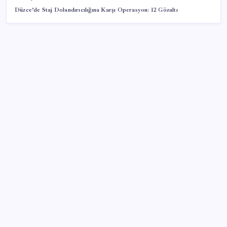
Düzce’de Staj Dolandırıcılığına Karşı Operasyon: 12 Gözaltı
SON YAZILAR
Benzine gelen indirim ÖTV’ye kesildi: Fiyat düşüşü
pompaya yansımayacak
Electronic Arts Satıldı
Son Dakika… Ayrıntılar ortaya çıktı: İşte ‘çerçeve
yasa’ kanun teklifi
Tarım emtia piyasasında geçen ay buğday rüzgarı
esti