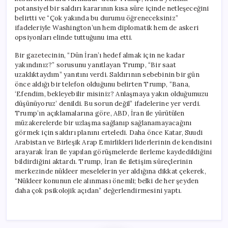
potansiyel bir saldırı kararının kısa süre içinde netleşeceğini
belirtti ve “Çok yakında bu durumu öğreneceksiniz”
ifadeleriyle Washington’un hem diplomatik hem de askeri
opsiyonları elinde tuttuğunu ima etti.
Bir gazetecinin, “Dün İran’ı hedef almak için ne kadar
yakındınız?” sorusunu yanıtlayan Trump, “Bir saat
uzaklıktaydım” yanıtını verdi. Saldırının sebebinin bir gün
önce aldığı bir telefon olduğunu belirten Trump, “Bana,
‘Efendim, bekleyebilir misiniz? Anlaşmaya yakın olduğumuzu
düşünüyoruz’ denildi. Bu sorun değil” ifadelerine yer verdi.
Trump’ın açıklamalarına göre, ABD, İran ile yürütülen
müzakerelerde bir uzlaşma sağlanıp sağlanamayacağını
görmek için saldırı planını erteledi. Daha önce Katar, Suudi
Arabistan ve Birleşik Arap Emirlikleri liderlerinin de kendisini
arayarak İran ile yapılan görüşmelerde ilerleme kaydedildiğini
bildirdiğini aktardı. Trump, İran ile iletişim süreçlerinin
merkezinde nükleer meselelerin yer aldığına dikkat çekerek,
“Nükleer konunun ele alınması önemli; belki de her şeyden
daha çok psikolojik açıdan” değerlendirmesini yaptı.