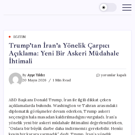
Skip
to
content
EĞITIM
Trump’tan İran’a Yönelik Çarpıcı
Açıklama: Yeni Bir Askeri Müdahale
İhtimali
Trump’tan
By
Ayşe Yıldız
yorumlar kapalı
İran’a
20 Mayıs 2026
1 Min Read
Yönelik
Çarpıcı
Açıklama:
ABD Başkanı Donald Trump, İran ile ilgili dikkat çeken
Yeni
açıklamalarda bulundu. Washington ve Tahran arasındaki
Bir
Askeri
diplomatik görüşmeler devam ederken, Trump askeri
Müdahale
seçeneğin hala masadan kaldırılmadığını vurguladı. İran’a
İhtimali
yönelik yeni bir askeri müdahale ihtimalini değerlendirirken,
için
“Onlara bir büyük darbe daha indirmemiz gerekebilir. Henüz
kesin bir karara varmadık” dedi. Trump, İran’a yönelik