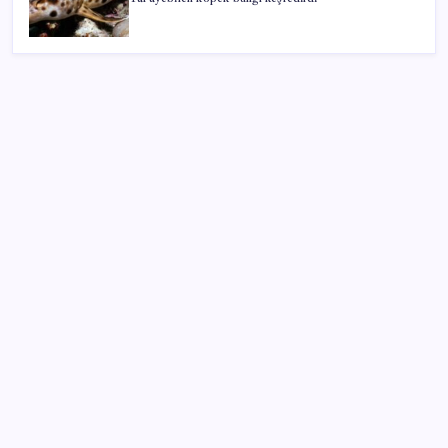
SON YAZILAR
Salgın hızla yayıldı: 1,5 milyon koli yumurta toplatıldı
Yakıt sıkıntısı Rusya’ya 13 yıllık yasağı kaldırttı
Meta’nın Yapay Zeka Modeli Dışarı Sızdı: Siber
Saldırı Oldu mu?
23 ülkede faaliyet gösteren Türk devi kararını verdi:
Ülkedeki bütün mağazalarını kapatıyor