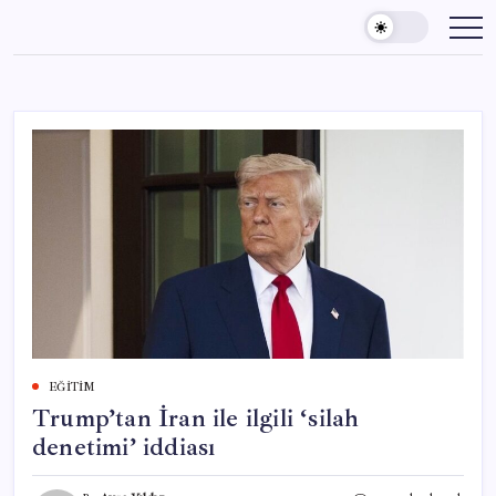
Skip
to
content
EĞITIM
Trump’tan İran ile ilgili ‘silah
denetimi’ iddiası