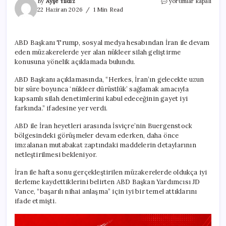
Trump’tan
By
Ayşe Yıldız
yorumlar kapalı
İran
22 Haziran 2026
1 Min Read
ile
ilgili
‘silah
ABD Başkanı Trump, sosyal medya hesabından İran ile devam
denetimi’
eden müzakerelerde yer alan nükleer silah geliştirme
iddiası
için
konusuna yönelik açıklamada bulundu.
ABD Başkanı açıklamasında, “Herkes, İran’ın gelecekte uzun
bir süre boyunca ‘nükleer dürüstlük’ sağlamak amacıyla
kapsamlı silah denetimlerini kabul edeceğinin gayet iyi
farkında.” ifadesine yer verdi.
ABD ile İran heyetleri arasında İsviçre’nin Buergenstock
bölgesindeki görüşmeler devam ederken, daha önce
imzalanan mutabakat zaptındaki maddelerin detaylarının
netleştirilmesi bekleniyor.
İran ile hafta sonu gerçekleştirilen müzakerelerde oldukça iyi
ilerleme kaydettiklerini belirten ABD Başkan Yardımcısı JD
Vance, “başarılı nihai anlaşma” için iyi bir temel attıklarını
ifade etmişti.