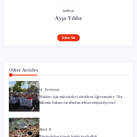
Author
Ayşe Yıldız
Follow Me
Other Articles
Previous
Hakları için mücadeleyi sürdüren öğretmenler: ‘Bu
ülkenin bakanı tarafından itibarsızlaştırılıyoruz’
Next
Yürüyebilen köpek balığı keşfedildi