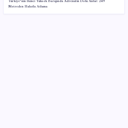
Türkiye’nin İkinci Yüksek Barajında Adrenalin Dolu Anlar: 249
Metreden Halatla Atlama
SON YAZILAR
Benzine gelen indirim ÖTV’ye kesildi: Fiyat düşüşü
pompaya yansımayacak
Electronic Arts Satıldı
Son Dakika… Ayrıntılar ortaya çıktı: İşte ‘çerçeve
yasa’ kanun teklifi
Tarım emtia piyasasında geçen ay buğday rüzgarı
esti