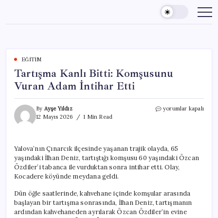
Skip
to
content
EĞITIM
Tartışma Kanlı Bitti: Komşusunu
Vuran Adam İntihar Etti
Tartışma
By
Ayşe Yıldız
yorumlar kapalı
Kanlı
12 Mayıs 2026
1 Min Read
Bitti:
Komşusunu
Vuran
Yalova’nın Çınarcık ilçesinde yaşanan trajik olayda, 65
Adam
yaşındaki İlhan Deniz, tartıştığı komşusu 60 yaşındaki Özcan
İntihar
Etti
Özdiler’i tabanca ile vurduktan sonra intihar etti. Olay,
için
Kocadere köyünde meydana geldi.
Dün öğle saatlerinde, kahvehane içinde komşular arasında
başlayan bir tartışma sonrasında, İlhan Deniz, tartışmanın
ardından kahvehaneden ayrılarak Özcan Özdiler’in evine