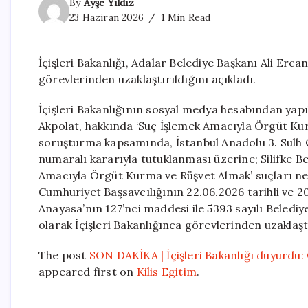
By
Ayşe Yıldız
23 Haziran 2026
1 Min Read
İçişleri Bakanlığı, Adalar Belediye Başkanı Ali Erc
görevlerinden uzaklaştırıldığını açıkladı.
İçişleri Bakanlığının sosyal medya hesabından yapı
Akpolat, hakkında ‘Suç İşlemek Amacıyla Örgüt Kur
soruşturma kapsamında, İstanbul Anadolu 3. Sulh C
numaralı kararıyla tutuklanması üzerine; Silifke B
Amacıyla Örgüt Kurma ve Rüşvet Almak’ suçları ne
Cumhuriyet Başsavcılığının 22.06.2026 tarihli ve 
Anayasa’nın 127’nci maddesi ile 5393 sayılı Beledi
olarak İçişleri Bakanlığınca görevlerinden uzaklaştı
The post
SON DAKİKA | İçişleri Bakanlığı duyurdu: 
appeared first on
Kilis Egitim
.