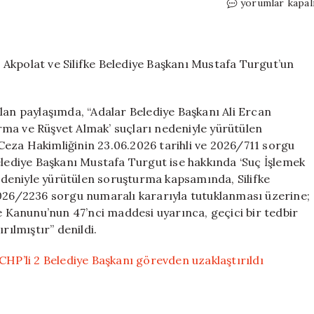
SON
yorumlar kapal
DAKİKA
|
İçişleri
Bakanlığı
an Akpolat ve Silifke Belediye Başkanı Mustafa Turgut’un
duyurdu:
CHP’li
2
lan paylaşımda, “Adalar Belediye Başkanı Ali Ercan
Belediye
ma ve Rüşvet Almak’ suçları nedeniyle yürütülen
Başkanı
eza Hakimliğinin 23.06.2026 tarihli ve 2026/711 sorgu
görevden
elediye Başkanı Mustafa Turgut ise hakkında ‘Suç İşlemek
uzaklaştırıldı
deniyle yürütülen soruşturma kapsamında, Silifke
için
2026/2236 sorgu numaralı kararıyla tutuklanması üzerine;
ye Kanunu’nun 47’nci maddesi uyarınca, geçici bir tedbir
rılmıştır” denildi.
CHP’li 2 Belediye Başkanı görevden uzaklaştırıldı