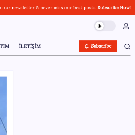
o our newsletter & never miss our best posts.
Subscribe Now!
TIM
İLETİŞİM
Subscribe
SON YAZILAR
Benzine gelen indirim ÖTV’ye kesildi: Fiyat
düşüşü pompaya yansımayacak