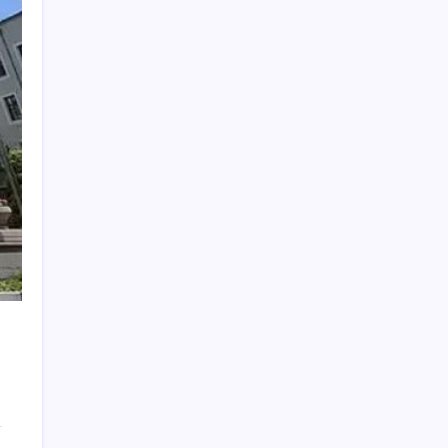
Electronic Arts Satıldı
Son Dakika… Ayrıntılar ortaya çıktı: İşte
‘çerçeve yasa’ kanun teklifi
Tarım emtia piyasasında geçen ay buğday
rüzgarı esti
Teknoloji Devleri Yapay Zeka Yüzünden
Binlerce Kişiyi İşten Çıkarıyor
Shell’den sürpriz karar: Dev portföy el
değiştiriyor
Özgür Özel’den videolu paylaşım: ‘YENİ
Parti, milletin partisidir’
Fed ve ABD verileri piyasalardaki oynaklığı
artırdı
Her sabah içenler yaşadı! Metabolizmayı
alevlendirip kalbi koruyan doğal iksir
Motorin fiyatlarında bir ayda dev artış: