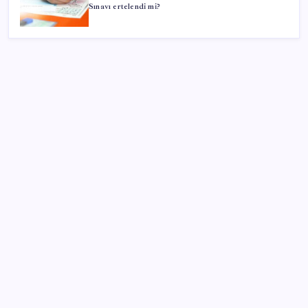
Sınavı ertelendi mi?
SON YAZILAR
Sürekli maddi sorun yaşayan insanların beyni daha
çabuk yaşlanabiliyor: ‘Beyin de yoruluyor’
AB’den 348 uyduluk güvenlik iletişim ağına onay
iPhone 18 Pro Max ve iPhone Ultra Elimizde
ROKETSAN’dan MSB’ye TAYFUN Fırlatma Aracı
Teslimatı