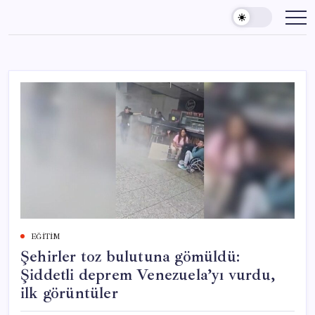
Skip
to
content
EĞITIM
Şehirler toz bulutuna gömüldü:
Şiddetli deprem Venezuela’yı vurdu,
ilk görüntüler