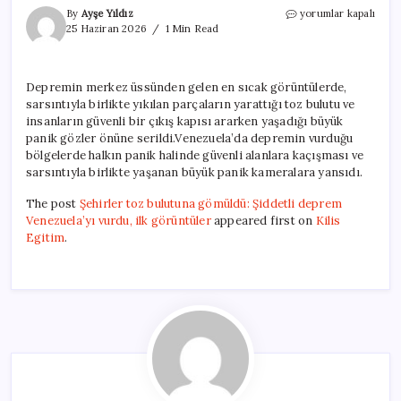
Şehirler
By
Ayşe Yıldız
yorumlar kapalı
toz
25 Haziran 2026
1 Min Read
bulutuna
gömüldü:
Şiddetli
Depremin merkez üssünden gelen en sıcak görüntülerde,
deprem
sarsıntıyla birlikte yıkılan parçaların yarattığı toz bulutu ve
Venezuela’yı
vurdu,
insanların güvenli bir çıkış kapısı ararken yaşadığı büyük
ilk
panik gözler önüne serildi.Venezuela’da depremin vurduğu
görüntüler
bölgelerde halkın panik halinde güvenli alanlara kaçışması ve
için
sarsıntıyla birlikte yaşanan büyük panik kameralara yansıdı.
The post
Şehirler toz bulutuna gömüldü: Şiddetli deprem
Venezuela’yı vurdu, ilk görüntüler
appeared first on
Kilis
Egitim
.