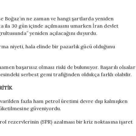
ise Boğaz’ın ne zaman ve hangi şartlarda yeniden
fta ila 30 gün içinde açılmasını umarken İran devlet
ğrultusunda” yeniden açılacağını duyurdu.
dırma niyeti, hala elinde bir pazarlık gücü olduğunu
en başarısız olması riski de bulunuyor. Başarılı olsalar
sindeki serbest gemi trafiğinden oldukça farklı olabilir.
RİTİK
varilden fazla ham petrol üretimi devre dışı kalmışken
 tüketilmesine güveniyordu.
ol rezervlerinin (SPR) azalması bir kriz noktasına işaret