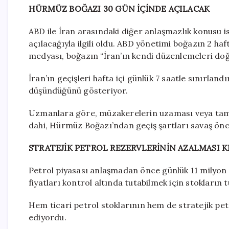
HÜRMÜZ BOĞAZI 30 GÜN İÇİNDE AÇILACAK
ABD ile İran arasındaki diğer anlaşmazlık konusu 
açılacağıyla ilgili oldu. ABD yönetimi boğazın 2 ha
medyası, boğazın “İran’ın kendi düzenlemeleri do
İran’ın geçişleri hafta içi günlük 7 saatle sınırlan
düşündüğünü gösteriyor.
Uzmanlara göre, müzakerelerin uzaması veya tamam
dahi, Hürmüz Boğazı’ndan geçiş şartları savaş önce
STRATEJİK PETROL REZERVLERİNİN AZALMASI K
Petrol piyasası anlaşmadan önce günlük 11 milyon 
fiyatları kontrol altında tutabilmek için stokların
Hem ticari petrol stoklarının hem de stratejik petr
ediyordu.