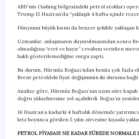
ABD’nin Cushing bölgesindeki petrol stokları oper
Trump 15 Haziran’da “yaklaşık 4 hafta içinde rezerv
Dünyanın büyük kısmı da benzer şekilde yaklaşan 
Uzmanlar, anlaşmanın duyurulmasından sonra Brent
olmadığına “evet ve hayır” cevabını verirken mev
haklı gösterilemediğine vurgu yaptı.
Bu durum, Hürmüz Boğazı’ndan henüz çok fazla ek 
Brent petroldeki fiyat değişiminin iki duruma bağlı 
Analize göre, Hürmüz Boğazı’nın uzun süre kapalı 
doğru yükselmesine yol açabilirdi. Boğaz’ın yeniden 
16 Haziran’a kadarki 4 haftalık dönemde yatırımcıl
kriz boyunca görülen 5 yılın zirvesine kıyasla yakla
PETROL PİYASASI NE KADAR SÜREDE NORMALE