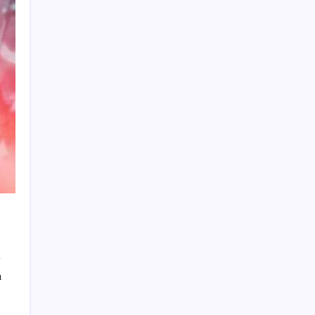
ROKETSAN’dan MSB’ye TAYFUN Fırlatma
Aracı Teslimatı
Düz Dünya gibi teorilere inanma eğiliminin
arkasındaki gizem çözüldü
Salgın hızla yayıldı: 1,5 milyon koli yumurta
toplatıldı
Yakıt sıkıntısı Rusya’ya 13 yıllık yasağı
kaldırttı
Meta’nın Yapay Zeka Modeli Dışarı Sızdı:
Siber Saldırı Oldu mu?
23 ülkede faaliyet gösteren Türk devi
kararını verdi: Ülkedeki bütün mağazalarını
kapatıyor
ABD’de Meta’ya çocukların ruh sağlığı
nedeniyle 567 milyon dolar ceza
ı
Benzine gelen indirim ÖTV’ye kesildi: Fiyat
düşüşü pompaya yansımayacak