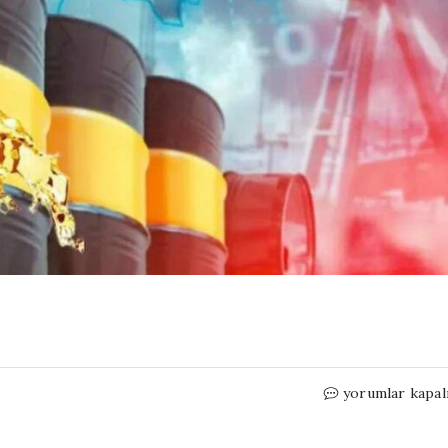
Petrolde
yorumlar kapal
tahminler
altüst