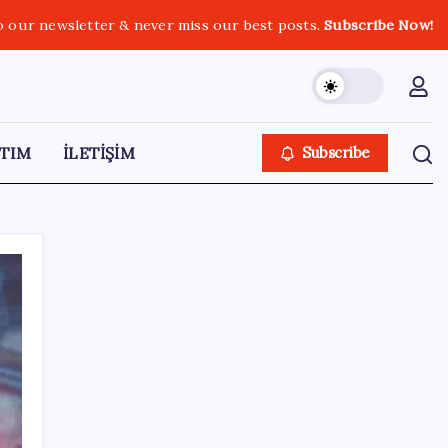
o our newsletter & never miss our best posts.
Subscribe Now!
TIM
İLETİŞİM
Subscribe
SON YAZILAR
iPhone 18 Pro Max ve iPhone Ultra Elimizde