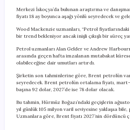
Merkezi İskoçya’da bulunan araştırma ve danışman
fiyatı 18 ay boyunca aşağı yönlü seyredecek ve gele
Wood Mackenzie uzmanları, “Petrol fiyatlarındaki 
bir trend bekleniyor ancak inişli çıkışlı bir süreç yaş
Petrol uzmanları Alan Gelder ve Andrew Harbourne
arasında geçen hafta imzalanan mutabakat küres
olabileceğine dair umutları artırdı.
Şirketin son tahminlerine göre, Brent petrolün var
seyredecek. Brent petrolün ortalama fiyatı, mart-ma
başına 92 dolar, 2027’de ise 78 dolar olacak.
Bu tahmin, Hürmüz Boğazı’ndaki geçişlerin ağusto
yıl günlük 105 milyon varil seviyesine yaklaşsa bile
Uzmanlara göre, Brent fiyatı 2027’nin dördüncü çey