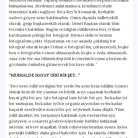
olurlarsa olsunlar yapmış oldukları meslekleri hepimizin halkla
buluşmasına, derdimizi anlatmamıza, kendimizi ifade
etmemize katkı sağlıyor. Rıza Bey’le konuştuk, herhalde
sadece geçen sene katılmadım. Onun dışında milletvekili
olarak, grup başkanvekili olarak, Genel Başkan olarak tüm
törenlere katıldım. Bugün verdiğim ödüllerden biri, Orkun
kardeşimin çektiği bir fotoğraf. Birinci oldu ve benim
fotoğrafımı çekti. Hayatımın en zor anında çekilmiş bir
fotoğraf olarak keşke Orkun o fotoğrafı hiç çekmeseydi, keşke
ben o fotoğrafın öznesi olmasaydım, keşke o veda olmasaydı.
Ama öyle bir anı ölümsüzleştirdi ki ömrüm boyunca benim de
gözümün önünden gitmeyecek bir kare oldu. “
“HERHALDE HAYAT GİBİ BİR ŞEY…”
“Her sene ödül verdiğim bir yerde bu sene hem ödülün öznesi
olmak hem de bir yandan en büyük acıyı yaşamak herhalde
hayat gibi bir şey. İşte fotoğraf tam böyle bir şey. Bu kadar iyi
bir sunuştan, bu kadar iyi bir organizasyondan ve bu kadar
başarılı eserlerden sonra bir şey söylemek bana düştü. Tüm
ödül alanları, bu yarışmaya katılmak için eserini buraya
gösteren, o cesareti gösteren herkesle birlikte kutlamak
isterim. 41 kere maşallah. Ümit ediyorum bundan sonra da bu
prestijli ödüller, daha güzel haberler için, facialarla, ölümlerle