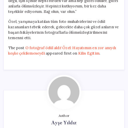
değil, işin içinde hepsi birden var ama hep güzel ödüller, güzel
anlarla ölümsüzleşir. Hepinizi kutluyorum, bir kez daha
teşekkür ediyorum. Sağ olun, var olun.”
Özel, yarışmaya katılan tüm foto muhabirlerini ve ödül
kazananları tebrik ederek, gelecekte daha çok güzel anların ve
başarı hikâyelerinin fotoğraflarla ölümsüzleştirilmesini
temenni etti.
The post
O fotoğraf ödül aldı! Özel: Hayatımın en zor anıydı
keşke çekilemeseydi
appeared first on
Kilis Egitim
.
Author
Ayşe Yıldız