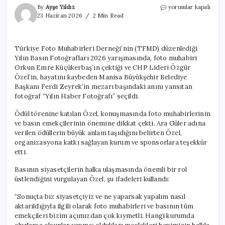
O
By
Ayşe Yıldız
yorumlar kapalı
fotoğraf
23 Haziran 2026
2 Min Read
ödül
aldı!
Özel:
Türkiye Foto Muhabirleri Derneği’nin (TFMD) düzenlediği
Hayatımın
Yılın Basın Fotoğrafları 2026 yarışmasında, foto muhabiri
en
zor
Orkun Emre Küçükerbaş’ın çektiği ve CHP Lideri Özgür
anıydı
Özel’in, hayatını kaybeden Manisa Büyükşehir Belediye
keşke
Başkanı Ferdi Zeyrek’in mezarı başındaki anını yansıtan
çekilemeseydi
fotoğraf “Yılın Haber Fotoğrafı” seçildi.
için
Ödül törenine katılan Özel, konuşmasında foto muhabirlerinin
ve basın emekçilerinin önemine dikkat çekti. Ara Güler adına
verilen ödüllerin büyük anlam taşıdığını belirten Özel,
organizasyona katkı sağlayan kurum ve sponsorlara teşekkür
etti.
Basının siyasetçilerin halka ulaşmasında önemli bir rol
üstlendiğini vurgulayan Özel, şu ifadeleri kullandı:
“Sonuçta biz siyasetçiyiz ve ne yaparsak yapalım nasıl
aktarıldığıyla ilgili olarak foto muhabirleri ve basının tüm
emekçileri bizim açımızdan çok kıymetli. Hangi kurumda