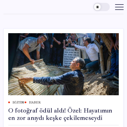
Skip
to
content
EĞITIM
HABER
O fotoğraf ödül aldı! Özel: Hayatımın
en zor anıydı keşke çekilemeseydi