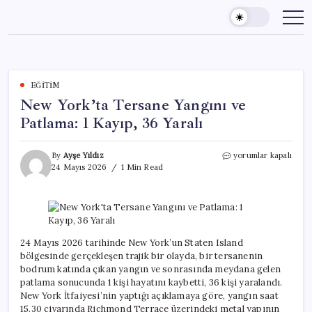
Skip
to
content
EĞITIM
New York’ta Tersane Yangını ve
Patlama: 1 Kayıp, 36 Yaralı
New
By
Ayşe Yıldız
yorumlar kapalı
York’ta
24 Mayıs 2026
1 Min Read
Tersane
Yangını
ve
Patlama:
1
Kayıp,
24 Mayıs 2026 tarihinde New York’un Staten Island
36
bölgesinde gerçekleşen trajik bir olayda, bir tersanenin
Yaralı
bodrum katında çıkan yangın ve sonrasında meydana gelen
için
patlama sonucunda 1 kişi hayatını kaybetti, 36 kişi yaralandı.
New York İtfaiyesi’nin yaptığı açıklamaya göre, yangın saat
15.30 civarında Richmond Terrace üzerindeki metal yapının