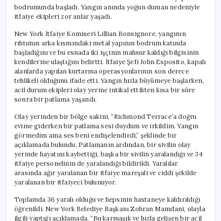
bodrumunda başladı. Yangın anında yoğun duman nedeniyle
itfaiye ekipleri zor anlar yaşadı.
New York İtfaiye Komiseri Lillian Bonsignore, yangının
rıhtımın arka kısmındaki metal yapının bodrum katında
başladığını ve bu esnada iki işçinin mahsur kaldığı bilgisinin
kendilerine ulaştığını belirtti. İtfaiye Şefi John Esposito, kapalı
alanlarda yapılan kurtarma operasyonlarının son derece
tehlikeli olduğunu ifade etti. Yangın hızla büyümeye başlarken,
acil durum ekipleri olay yerine intikal ettikten kısa bir süre
sonra bir patlama yaşandı.
Olay yerinden bir bölge sakini, “Richmond Terrace’a doğru
evime giderken bir patlama sesi duydum ve irkildim. Yangın
görmedim ama ses beni endişelendirdi,” şeklinde bir
açıklamada bulundu. Patlamanın ardından, bir sivilin olay
yerinde hayatını kaybettiği, başka bir sivilin yaralandığı ve 34
itfaiye personelinin de yaralandığı bildirildi. Yaralılar
arasında ağır yaralanan bir itfaiye mareşali ve ciddi şekilde
yaralanan bir itfaiyeci bulunuyor.
Toplamda 36 yaralı olduğu ve hepsinin hastaneye kaldırıldığı
öğrenildi. New York Belediye Başkanı Zohran Mamdani, olayla
ilgili yaptığı açıklamada, “Bu karmaşık ve hızla gelişen bir acil