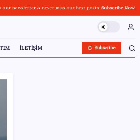
o our newsletter & never miss our best posts.
Subscribe Now!
TIM
İLETİŞİM
Subscribe
SON YAZILAR
Benzine gelen indirim ÖTV’ye kesildi: Fiyat
düşüşü pompaya yansımayacak