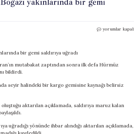
Boğazı yakınlarında bir gemi
Mutabakat
yorumlar kapal
sonrası
ilk.
Hürmüz
Boğazı
yakınlarında
İran’ın mutabakat zaptından sonra ilk defa Hürmüz
bir
ı bildirdi.
gemi
saldırıya
seyir halindeki bir kargo gemisine kaynağı belirsiz
uğradı
için
oluştuğu aktarılan açıklamada, saldırıya maruz kalan
aylaşıldı.
ya uğradığı yönünde ihbar alındığı aktarılan açıklamada,
lmadığı kaydedildi.