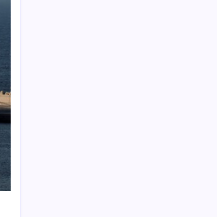
Electronic Arts Satıldı
Son Dakika… Ayrıntılar ortaya çıktı: İşte
‘çerçeve yasa’ kanun teklifi
Tarım emtia piyasasında geçen ay buğday
rüzgarı esti
Teknoloji Devleri Yapay Zeka Yüzünden
Binlerce Kişiyi İşten Çıkarıyor
Shell’den sürpriz karar: Dev portföy el
değiştiriyor
Özgür Özel’den videolu paylaşım: ‘YENİ
Parti, milletin partisidir’
Fed ve ABD verileri piyasalardaki oynaklığı
artırdı
Her sabah içenler yaşadı! Metabolizmayı
alevlendirip kalbi koruyan doğal iksir
Motorin fiyatlarında bir ayda dev artış: