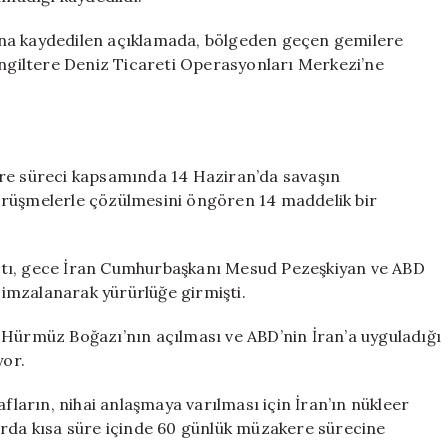
ığına kaydedilen açıklamada, bölgeden geçen gemilere
İngiltere Deniz Ticareti Operasyonları Merkezi’ne
ere süreci kapsamında 14 Haziran’da savaşın
örüşmelerle çözülmesini öngören 14 maddelik bir
ptı, gece İran Cumhurbaşkanı Mesud Pezeşkiyan ve ABD
imzalanarak yürürlüğe girmişti.
 Hürmüz Boğazı’nın açılması ve ABD’nin İran’a uyguladığı
yor.
arın, nihai anlaşmaya varılması için İran’ın nükleer
arda kısa süre içinde 60 günlük müzakere sürecine