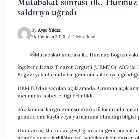
Mutabakat sonrası ilk. Hürmüz 
saldırıya uğradı
By
Ayşe Yıldız
25 Haziran 2026
1 Min Read
İngiltere Deniz Ticaret Örgütü (UKMTO), ABD ile 
Boğazı yakınlarında bir geminin saldırıya uğradığın
UKMTO’dan yapılan açıklamada, Umman açıklarında 
merminin isabet ettiği belirtildi.
Söz konusu kargo gemisinin köprü kısmında hasar 
gemide can kaybı veya yaralanma olmadığı bilgisi p
Umman açıklarından geçtiği sırada geminin saldırı
gemide çevre kirliliğine yol açabilecek bir durum o