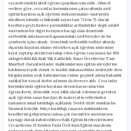
cezaevlerindeki aktif öğrenci popülasyonu oldu . Güncel
verilere göre, ceza infaz kurumlarının çatısı altında sivil
eğitim hayatını açık öğretim mekanizmaları vasıtasıyla
sürdüren tutuklu ve hükümlü sayısı tam 73 bin 75 olarak
kayıtlara geçti.Sadece parmaklıklar ardındakiler değil, adalet
sisteminin bir diğer koruyucu bacağı olan denetimli
serbestlik müessesesi kapsamındaki sivil bireyler de bu
çemberin içine alındı . Denetimli serbestlik tedbiri altında
dışarıda hayatını idame ettirirken açık öğretim sistemine
kayıt yaptırıp derslerini takip eden öğrenci sayısının ise 856
olduğu bildirildi.Mali Yük Kaldırıldı: Sınav Ücretlerine Tam
Muafiyet GarantisiKader mahkumlarının eğitim süreçlerine
katılımını teşvik etmek ve maddi imkansızlıklar nedeniyle ders
kitaplarından uzak kalmalarının önüne geçmek adına bakanlık
radikal bir sosyal devlet adımını da devreye aldı . Ceza infaz
kurumlarında eğitim hayatına devam kararı alan tüm
öğrencilerin, dönemlik veya yıllık olarak ödenmesi gereken
açık öğretim sınav harçları ile materyal ücretlerinden
tamamen muaf tutulduğu açıklandı. Devlet eliyle sunulan bu
finansal kolaylık, bütçe kısıtlılığı yaşayan mahkumların
kendilerini geliştirmesi adına çok önemli bir motivasyon
kaynağı olarak kabul ediliyor.Halk Eğitim Merkezlerinden
Cezaevlerine 15 Binden Fazla Özel KursEğitim maratonu
sadece teorik ders kitapları veya test çözmekle de sınırlı