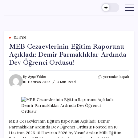
Skip
to
content
EĞITIM
MEB Cezaevlerinin Eğitim Raporunu
Açıkladı: Demir Parmaklıklar Ardında
Dev Öğrenci Ordusu!
MEB
By
Ayşe Yıldız
yorumlar kapalı
Cezaevlerinin
10 Haziran 2026
3 Min Read
Eğitim
Raporunu
Açıkladı:
Demir
Parmaklıklar
Ardında
Dev
MEB Cezaevlerinin Eğitim Raporunu Açıkladı: Demir
Öğrenci
Parmaklıklar Ardında Dev Öğrenci Ordusu! Posted on 10
Ordusu!
Haziran 2026 10 Haziran 2026 by Yusuf Arslan Milli Eğitim
için