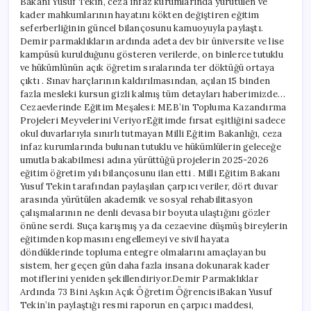
Bakanı Yusuf Tekin, ceza infaz kurumlarında yürütülen ve
kader mahkumlarının hayatını kökten değiştiren eğitim
seferberliğinin güncel bilançosunu kamuoyuyla paylaştı.
Demir parmaklıkların ardında adeta dev bir üniversite ve lise
kampüsü kurulduğunu gösteren verilerde, on binlerce tutuklu
ve hükümlünün açık öğretim sıralarında ter döktüğü ortaya
çıktı . Sınav harçlarının kaldırılmasından, açılan 15 binden
fazla mesleki kursun gizli kalmış tüm detayları haberimizde…
Cezaevlerinde Eğitim Meşalesi: MEB’in Topluma Kazandırma
Projeleri Meyvelerini VeriyorEğitimde fırsat eşitliğini sadece
okul duvarlarıyla sınırlı tutmayan Milli Eğitim Bakanlığı, ceza
infaz kurumlarında bulunan tutuklu ve hükümlülerin geleceğe
umutla bakabilmesi adına yürüttüğü projelerin 2025-2026
eğitim öğretim yılı bilançosunu ilan etti . Milli Eğitim Bakanı
Yusuf Tekin tarafından paylaşılan çarpıcı veriler, dört duvar
arasında yürütülen akademik ve sosyal rehabilitasyon
çalışmalarının ne denli devasa bir boyuta ulaştığını gözler
önüne serdi. Suça karışmış ya da cezaevine düşmüş bireylerin
eğitimden kopmasını engellemeyi ve sivil hayata
döndüklerinde topluma entegre olmalarını amaçlayan bu
sistem, her geçen gün daha fazla insana dokunarak kader
motiflerini yeniden şekillendiriyor.Demir Parmaklıklar
Ardında 73 Bini Aşkın Açık Öğretim ÖğrencisiBakan Yusuf
Tekin’in paylaştığı resmi raporun en çarpıcı maddesi,