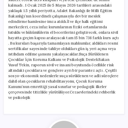
kalmadı . 1 Ocak 2025 ile 5 Mayıs 2026 tarihleri arasındaki
yaklaşık 1.5 yıllık periyotta, Adalet Bakanlığı ile Milli Eğitim
Bakanlığı’nın koordineli çalışmasıyla dev bir meslek
edindirme hamlesine imza atıldı.İl ve ilçe halk eğitimi
merkezleri, ceza infaz kurumlarının fiziki ortamlarında
tutuklu ve hükümlülerin el becerilerini geliştirecek, onlara sivil
hayatta geçim kapısı aralayacak tam 15 bin 738 farklı kurs açtı
. Bu kursları başarıyla tamamlayan mahkumlar, aldıkları resmi
sertifikalar sayesinde tahliye oldukları gün iş yeri açma veya
istihdam edilme şansını yakalayacaklar.Suça Sürüklenen
Çocuklar İçin Koruma Kalkanı ve Psikolojik DestekBakan
Yusuf Tekin, raporun sivil ve insani boyutunda özellikle risk
altındaki çocuklara ve gençlere ayrı bir parantez açtı . Çeşitli
sosyo-ekonomik nedenlerle suça sürüklenen ve adli süreçlere
dahil olan çocukların rehabilitasyonu, Çocuk Koruma
Kanunu’nun emrettiği yasal sınırlar ve pedagojik ilkeler
çerçevesinde titizlikle yürütülüyor.Cezaevlerindeki rehberlik
ve psikolojik