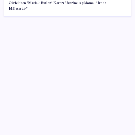
Gürlek’ten ‘Mutlak Butlan’ Kararı Üzerine Açıklama: “İrade
Milletindir”
SON YAZILAR
Bir tarafta lüks bir tarafta yoksulluk büyüyor
Sürekli maddi sorun yaşayan insanların beyni daha
çabuk yaşlanabiliyor: ‘Beyin de yoruluyor’
AB’den 348 uyduluk güvenlik iletişim ağına onay
iPhone 18 Pro Max ve iPhone Ultra Elimizde
ROKETSAN’dan MSB’ye TAYFUN Fırlatma Aracı