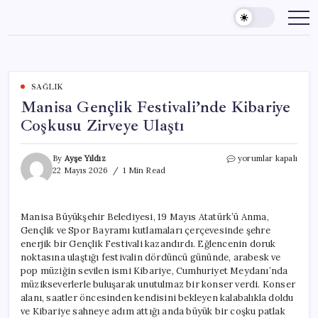
Skip
to
content
SAĞLIK
Manisa Gençlik Festivali’nde Kibariye
Coşkusu Zirveye Ulaştı
Manisa
By
Ayşe Yıldız
yorumlar kapalı
Gençlik
22 Mayıs 2026
1 Min Read
Festivali’nde
Kibariye
Coşkusu
Manisa Büyükşehir Belediyesi, 19 Mayıs Atatürk’ü Anma,
Zirveye
Gençlik ve Spor Bayramı kutlamaları çerçevesinde şehre
Ulaştı
için
enerjik bir Gençlik Festivali kazandırdı. Eğlencenin doruk
noktasına ulaştığı festivalin dördüncü gününde, arabesk ve
pop müziğin sevilen ismi Kibariye, Cumhuriyet Meydanı’nda
müzikseverlerle buluşarak unutulmaz bir konser verdi. Konser
alanı, saatler öncesinden kendisini bekleyen kalabalıkla doldu
ve Kibariye sahneye adım attığı anda büyük bir coşku patlak