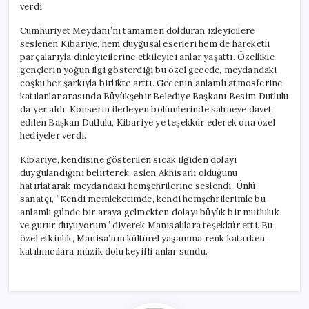
verdi.
Cumhuriyet Meydanı’nı tamamen dolduran izleyicilere
seslenen Kibariye, hem duygusal eserleri hem de hareketli
parçalarıyla dinleyicilerine etkileyici anlar yaşattı. Özellikle
gençlerin yoğun ilgi gösterdiği bu özel gecede, meydandaki
coşku her şarkıyla birlikte arttı. Gecenin anlamlı atmosferine
katılanlar arasında Büyükşehir Belediye Başkanı Besim Dutlulu
da yer aldı. Konserin ilerleyen bölümlerinde sahneye davet
edilen Başkan Dutlulu, Kibariye’ye teşekkür ederek ona özel
hediyeler verdi.
Kibariye, kendisine gösterilen sıcak ilgiden dolayı
duygulandığını belirterek, aslen Akhisarlı olduğunu
hatırlatarak meydandaki hemşehrilerine seslendi. Ünlü
sanatçı, “Kendi memleketimde, kendi hemşehrilerimle bu
anlamlı günde bir araya gelmekten dolayı büyük bir mutluluk
ve gurur duyuyorum” diyerek Manisalılara teşekkür etti. Bu
özel etkinlik, Manisa’nın kültürel yaşamına renk katarken,
katılımcılara müzik dolu keyifli anlar sundu.