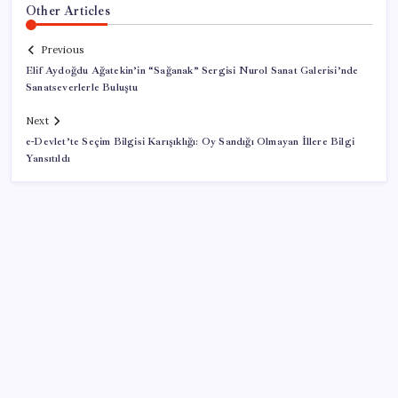
Other Articles
Previous
Elif Aydoğdu Ağatekin’in “Sağanak” Sergisi Nurol Sanat Galerisi’nde
Sanatseverlerle Buluştu
Next
e-Devlet’te Seçim Bilgisi Karışıklığı: Oy Sandığı Olmayan İllere Bilgi
Yansıtıldı
SON YAZILAR
Bir tarafta lüks bir tarafta yoksulluk büyüyor