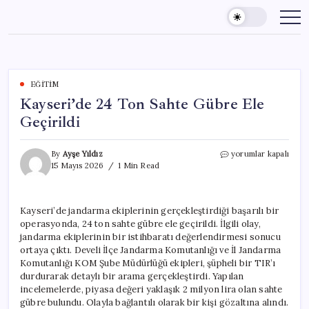
Skip
to
content
EĞITIM
Kayseri’de 24 Ton Sahte Gübre Ele
Geçirildi
Kayseri’de
By
Ayşe Yıldız
yorumlar kapalı
24
15 Mayıs 2026
1 Min Read
Ton
Sahte
Gübre
Kayseri’de jandarma ekiplerinin gerçekleştirdiği başarılı bir
Ele
operasyonda, 24 ton sahte gübre ele geçirildi. İlgili olay,
Geçirildi
için
jandarma ekiplerinin bir istihbaratı değerlendirmesi sonucu
ortaya çıktı. Develi İlçe Jandarma Komutanlığı ve İl Jandarma
Komutanlığı KOM Şube Müdürlüğü ekipleri, şüpheli bir TIR’ı
durdurarak detaylı bir arama gerçekleştirdi. Yapılan
incelemelerde, piyasa değeri yaklaşık 2 milyon lira olan sahte
gübre bulundu. Olayla bağlantılı olarak bir kişi gözaltına alındı.