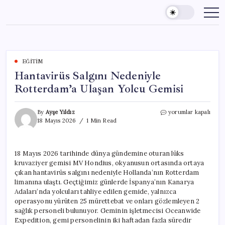
Skip
to
content
EĞITIM
Hantavirüs Salgını Nedeniyle
Rotterdam’a Ulaşan Yolcu Gemisi
Hantavirüs
By
Ayşe Yıldız
yorumlar kapalı
Salgını
18 Mayıs 2026
1 Min Read
Nedeniyle
Rotterdam’a
Ulaşan
18 Mayıs 2026 tarihinde dünya gündemine oturan lüks
Yolcu
kruvaziyer gemisi MV Hondius, okyanusun ortasında ortaya
Gemisi
için
çıkan hantavirüs salgını nedeniyle Hollanda’nın Rotterdam
limanına ulaştı. Geçtiğimiz günlerde İspanya’nın Kanarya
Adaları’nda yolcuları tahliye edilen gemide, yalnızca
operasyonu yürüten 25 mürettebat ve onları gözlemleyen 2
sağlık personeli bulunuyor. Geminin işletmecisi Oceanwide
Expedition, gemi personelinin iki haftadan fazla süredir