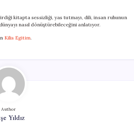
‘Işık
ve
İp’
ği kitapta sessizliği, yas tutmayı, dili, insan ruhunun
için
a dünyayı nasıl dönüştürebileceğini anlatıyor.
on
Kilis Egitim
.
Author
şe Yıldız