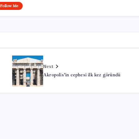
Follow Me
Next
Akropolis’in cephesi ilk kez göründü
Office Lisans Satın Al