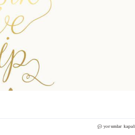
Han
yorumlar kapal
Kang’tan