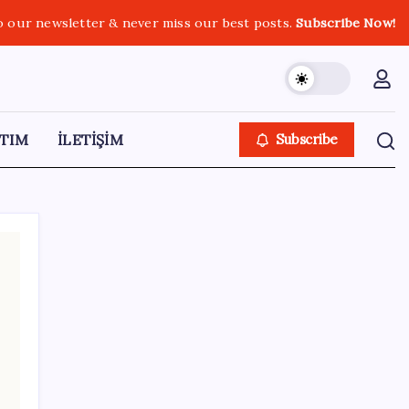
o our newsletter & never miss our best posts.
Subscribe Now!
TIM
İLETİŞİM
Subscribe
SON YAZILAR
Electronic Arts Satıldı