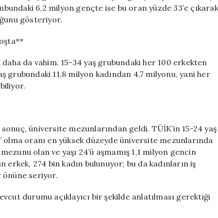
grubundaki 6,2 milyon gençte ise bu oran yüzde 33’e çıkara
uğunu gösteriyor.
Boşta**
u daha da vahim. 15-34 yaş grubundaki her 100 erkekten
 yaş grubundaki 11,8 milyon kadından 4,7 milyonu, yani her
biliyor.
sonuç, üniversite mezunlarından geldi. TÜİK’in 15-24 yaş
a” olma oranı en yüksek düzeyde üniversite mezunlarında
te mezunu olan ve yaşı 24’ü aşmamış 1,1 milyon gencin
bin erkek, 274 bin kadın bulunuyor; bu da kadınların iş
 önüne seriyor.
vcut durumu açıklayıcı bir şekilde anlatılması gerektiği