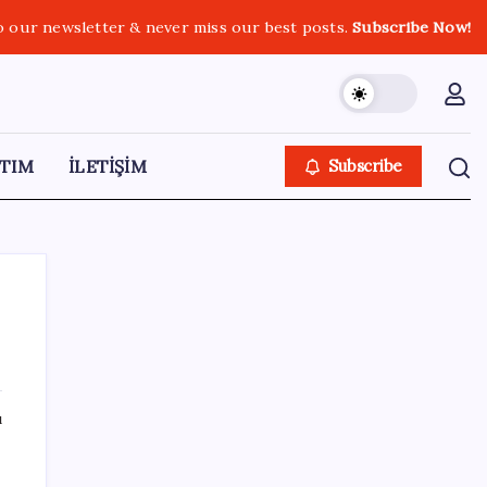
o our newsletter & never miss our best posts.
Subscribe Now!
TIM
İLETİŞİM
Subscribe
SON YAZILAR
ı
Benzine gelen indirim ÖTV’ye kesildi: Fiyat
düşüşü pompaya yansımayacak