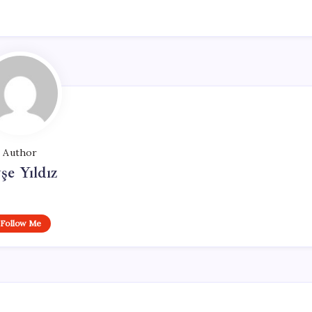
Author
şe Yıldız
Follow Me