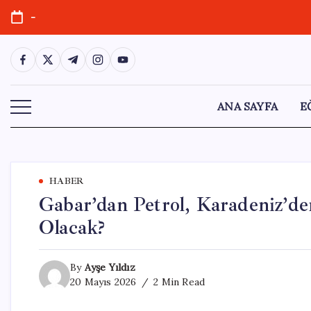
Skip
-
to
content
https://www.facebook.com/
https://twitter.com/
https://t.me/
https://www.instagram.com/
https://youtube.com/
ANA SAYFA
E
HABER
Gabar’dan Petrol, Karadeniz’d
Olacak?
By
Ayşe Yıldız
20 Mayıs 2026
2 Min Read