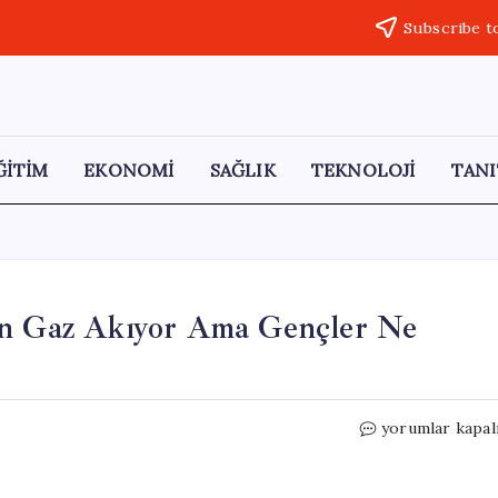
Subscribe t
ĞİTİM
EKONOMİ
SAĞLIK
TEKNOLOJİ
TANI
en Gaz Akıyor Ama Gençler Ne
Gabar’dan
yorumlar kapal
Petrol,
Karadeniz’den
Gaz