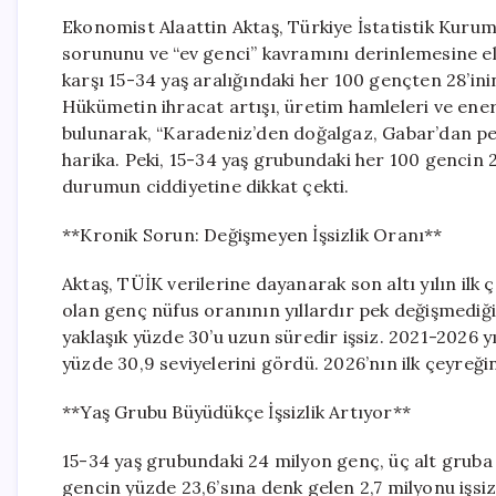
Ekonomist Alaattin Aktaş, Türkiye İstatistik Kurumu
sorununu ve “ev genci” kavramını derinlemesine el
karşı 15-34 yaş aralığındaki her 100 gençten 28’in
Hükümetin ihracat artışı, üretim hamleleri ve ener
bulunarak, “Karadeniz’den doğalgaz, Gabar’dan petr
harika. Peki, 15-34 yaş grubundaki her 100 gencin 
durumun ciddiyetine dikkat çekti.
**Kronik Sorun: Değişmeyen İşsizlik Oranı**
Aktaş, TÜİK verilerine dayanarak son altı yılın ilk
olan genç nüfus oranının yıllardır pek değişmediğin
yaklaşık yüzde 30’u uzun süredir işsiz. 2021-2026 y
yüzde 30,9 seviyelerini gördü. 2026’nın ilk çeyreği
**Yaş Grubu Büyüdükçe İşsizlik Artıyor**
15-34 yaş grubundaki 24 milyon genç, üç alt gruba a
gencin yüzde 23,6’sına denk gelen 2,7 milyonu işsi