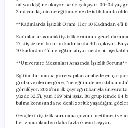
milyon kişi) ne okuyor ne de çalışıyor. 30-34 yaş 
2 milyon kişinin ne eğitimde ne de istihdamda old
**Kadınlarda İşsizlik Oranı: Her 10 Kadından 4’ü 
Kadınlar arasındaki işsizlik oranının genel durum
17’si işsizken, bu oran kadınlarda 40’a çıkıyor. Bu
10 kadından 4’ü ne eğitim alıyor ne de bir işe katıla
**Üniversite Mezunları Arasında İşsizlik Sorunu**
Eğitim durumuna göre yapılan analizde en çarpıcı 
grubu verilerine göre, “ne eğitimde ne istihdamd
görülüyor. 2026’nın ilk çeyreği itibarıyla üniversi
yüzde 32,5’i, yani 369 bini işsiz. Bu grup içinde 94 
bulma konusunda ne denli zorluk yaşadığını gözler
Gençlerin işsizlik sorununa çözüm üretilmesi ve me
her zamankinden daha fazla önem taşıyor.