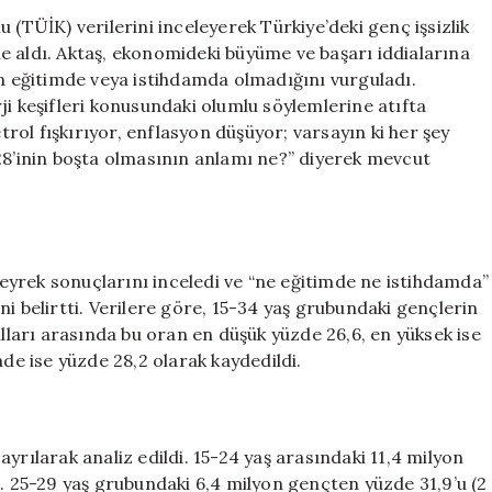
Akıyor
 (TÜİK) verilerini inceleyerek Türkiye’deki genç işsizlik
Ama
e aldı. Aktaş, ekonomideki büyüme ve başarı iddialarına
Gençler
in eğitimde veya istihdamda olmadığını vurguladı.
Ne
ji keşifleri konusundaki olumlu söylemlerine atıfta
Olacak?
ol fışkırıyor, enflasyon düşüyor; varsayın ki her şey
için
28’inin boşta olmasının anlamı ne?” diyerek mevcut
 çeyrek sonuçlarını inceledi ve “ne eğitimde ne istihdamda”
i belirtti. Verilere göre, 15-34 yaş grubundaki gençlerin
ılları arasında bu oran en düşük yüzde 26,6, en yüksek ise
nde ise yüzde 28,2 olarak kaydedildi.
yrılarak analiz edildi. 15-24 yaş arasındaki 11,4 milyon
z. 25-29 yaş grubundaki 6,4 milyon gençten yüzde 31,9’u (2