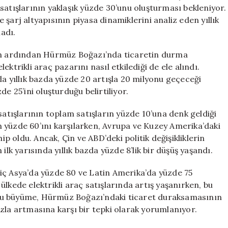
Gelecek
satışlarının yaklaşık yüzde 30’unu oluşturması bekleniyor.
Öngörüleri
ve şarj altyapısının piyasa dinamiklerini analiz eden yıllık
için
adı.
rin ardından Hürmüz Boğazı’nda ticaretin durma
ktrikli araç pazarını nasıl etkilediği de ele alındı.
ıyla yıllık bazda yüzde 20 artışla 20 milyonu geçeceği
e 25’ini oluşturduğu belirtiliyor.
satışlarının toplam satışların yüzde 10’una denk geldiği
nın yüzde 60’ını karşılarken, Avrupa ve Kuzey Amerika’daki
ip oldu. Ancak, Çin ve ABD’deki politik değişikliklerin
n ilk yarısında yıllık bazda yüzde 8’lik bir düşüş yaşandı.
iç Asya’da yüzde 80 ve Latin Amerika’da yüzde 75
lkede elektrikli araç satışlarında artış yaşanırken, bu
ı. Bu büyüme, Hürmüz Boğazı’ndaki ticaret duraksamasının
zla artmasına karşı bir tepki olarak yorumlanıyor.