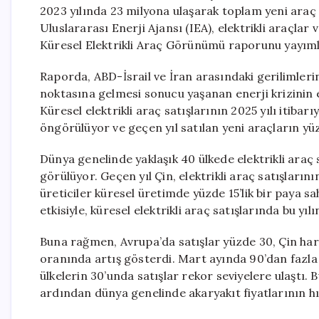
2023 yılında 23 milyona ulaşarak toplam yeni araç 
Uluslararası Enerji Ajansı (IEA), elektrikli araçlar 
Küresel Elektrikli Araç Görünümü raporunu yayıml
Raporda, ABD-İsrail ve İran arasındaki gerilimle
noktasına gelmesi sonucu yaşanan enerji krizinin ele
Küresel elektrikli araç satışlarının 2025 yılı itibar
öngörülüyor ve geçen yıl satılan yeni araçların yüzd
Dünya genelinde yaklaşık 40 ülkede elektrikli araç 
görülüyor. Geçen yıl Çin, elektrikli araç satışları
üreticiler küresel üretimde yüzde 15’lik bir paya sah
etkisiyle, küresel elektrikli araç satışlarında bu yılı
Buna rağmen, Avrupa’da satışlar yüzde 30, Çin har
oranında artış gösterdi. Mart ayında 90’dan fazla ü
ülkelerin 30’unda satışlar rekor seviyelere ulaşt
ardından dünya genelinde akaryakıt fiyatlarının hı