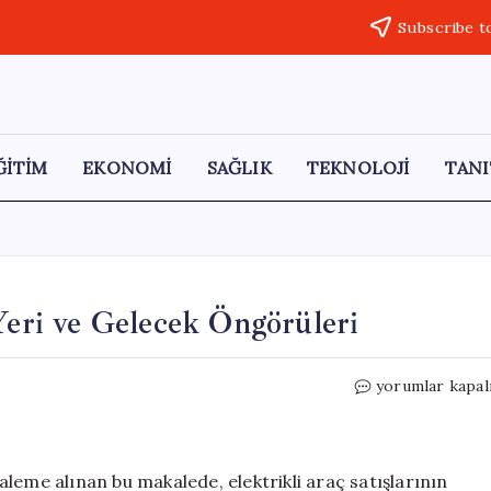
Subscribe t
ĞİTİM
EKONOMİ
SAĞLIK
TEKNOLOJİ
TANI
Yeri ve Gelecek Öngörüleri
Elektrikli
yorumlar kapal
Araçların
Pazardaki
Yeri
ve
leme alınan bu makalede, elektrikli araç satışlarının