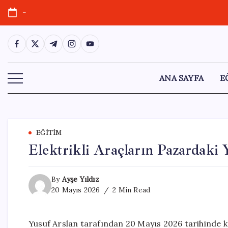
Skip
-
to
content
https://www.facebook.com/
https://twitter.com/
https://t.me/
https://www.instagram.com/
https://youtube.com/
ANA SAYFA
E
EĞITIM
Elektrikli Araçların Pazardaki 
By
Ayşe Yıldız
20 Mayıs 2026
2 Min Read
Yusuf Arslan tarafından 20 Mayıs 2026 tarihinde ka