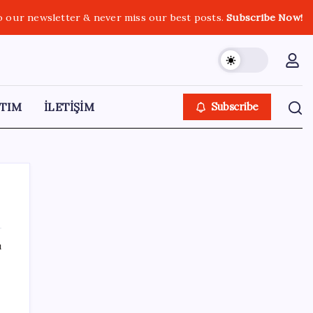
o our newsletter & never miss our best posts.
Subscribe Now!
TIM
İLETİŞİM
Subscribe
ı
SON YAZILAR
Benzine gelen indirim ÖTV’ye kesildi: Fiyat
düşüşü pompaya yansımayacak