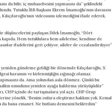
Tepki
nı da bilir, iç muhasebesini yapmasını da” şeklindeki
için
bulundu. Tutuklu İBB Başkanı Ekrem İmamoğlu’nun davasını
, Kılıçdaroğlu’nun videosunu izlemediğini ifade ederek,
air düşüncelerini paylaşan Dilek İmamoğlu, “Dört
 kapıda. Hem tutuklulara hem ailelerine, kendime de
nsanlar ifadelerini geri çekiyor, aileler de cezalandırılıyor”
rın yeniden gündeme geldiği bir dönemde Kılıçdaroğlu, X
lgesi haramın ve kirlenmişliğin sığınağı olamaz.
i yapmasını da. Ama yolundan asla dönmez. Çünkü bu
ş halkın umudunu yeniden ayağa kaldırma yürüyüşüdür”
arı, CHP içinde de tartışmalara yol açtı. CHP Grup
lerine yönelik, “Benim onlara eleştirme hakkım yok. Kemal
u da bana emanet. Ne butlanı demesini beklerdim”