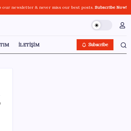
o our newsletter & never miss our best posts.
Subscribe Now!
TIM
İLETİŞİM
Subscribe
ı
SON YAZILAR
n
Sürekli maddi sorun yaşayan insanların
beyni daha çabuk yaşlanabiliyor: ‘Beyin de