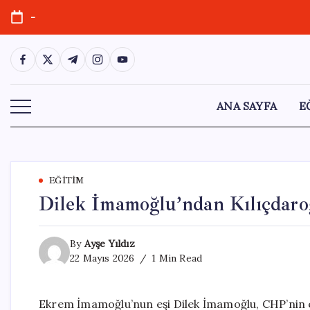
Skip
-
to
content
https://www.facebook.com/
https://twitter.com/
https://t.me/
https://www.instagram.com/
https://youtube.com/
ANA SAYFA
E
EĞITIM
Dilek İmamoğlu’ndan Kılıçdaro
By
Ayşe Yıldız
22 Mayıs 2026
1 Min Read
Ekrem İmamoğlu’nun eşi Dilek İmamoğlu, CHP’nin 