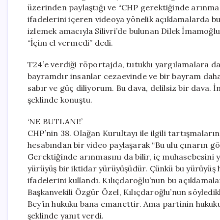
üzerinden paylaştığı ve “CHP gerektiğinde arınması
ifadelerini içeren videoya yönelik açıklamalarda 
izlemek amacıyla Silivri’de bulunan Dilek İmamoğlu
“İçim el vermedi” dedi.
T24’e verdiği röportajda, tutuklu yargılamalara d
bayramdır insanlar cezaevinde ve bir bayram daha
sabır ve güç diliyorum. Bu dava, delilsiz bir dava. İ
şeklinde konuştu.
‘NE BUTLANI!’
CHP’nin 38. Olağan Kurultayı ile ilgili tartışmala
hesabından bir video paylaşarak “Bu ulu çınarın gö
Gerektiğinde arınmasını da bilir, iç muhasebesin
yürüyüş bir iktidar yürüyüşüdür. Çünkü bu yürüyü
ifadelerini kullandı. Kılıçdaroğlu’nun bu açıklamal
Başkanvekili Özgür Özel, Kılıçdaroğlu’nun söyledik
Bey’in hukuku bana emanettir. Ama partinin hukuk
şeklinde yanıt verdi.