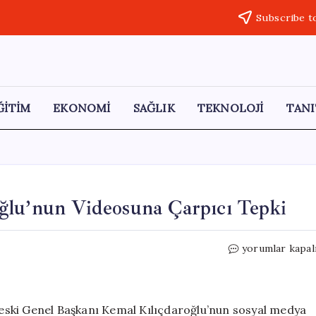
Subscribe t
ĞİTİM
EKONOMİ
SAĞLIK
TEKNOLOJİ
TANI
ğlu’nun Videosuna Çarpıcı Tepki
Dilek
yorumlar kapal
İmamoğlu’ndan
Kılıçdaroğlu’nu
Videosuna
Çarpıcı
eski Genel Başkanı Kemal Kılıçdaroğlu’nun sosyal medya