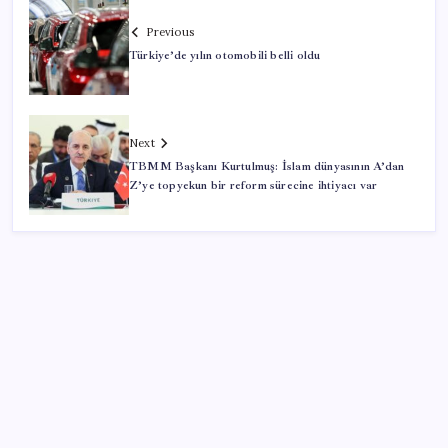
Previous
Türkiye’de yılın otomobili belli oldu
Next
TBMM Başkanı Kurtulmuş: İslam dünyasının A’dan
Z’ye topyekun bir reform sürecine ihtiyacı var
SON YAZILAR