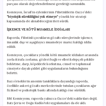
parçası olarak değerlendirilmesi gerektiği savunuldu.
Komisyon, İsrail’in eylemlerinin Filistinlilerin Gazze’deki
“biyolojik sürekliliğini yok etmeye”
yönelik bir strateji
kapsamında ele alınabileceğini ileri sürdü.
İŞKENCE VE KÖTÜ MUAMELE İDDİALARI
Raporda, Filistinli çocukların gözaltı süreçlerinde işkence,
insanlık dışı ve aşağılayıcı muameleye maruz kaldığı iddia
edildi.
Komisyon, çocuklara yönelik kötü muamele iddiaları arasında
zorla itirafa zorlama, gözleri bağlı ve elleri kelepçeli şekilde
bekletme, darp, köpeklerle korkutma, cinsel ve toplumsal
cinsiyete dayalı şiddet gibi uygulamaların bulunduğunu
belirtti.
Bazı örneklerin anonim tanıklıklara dayandığı raporda,
özellikle askeri gözaltı merkezlerinde tutulan çocukların ağır
fiziksel ve psikolojik baskı altında kaldığı öne sürüldü.
BM Komisyonu, raporda yalnızca Gazze’deki saldırıları değil,
Batı Şeria ve Doğu Kudüs’teki uygulamaları da ele aldı.