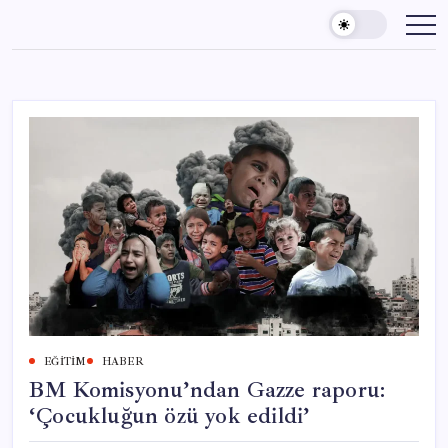
Skip
to
content
EĞITIM
HABER
BM Komisyonu’ndan Gazze raporu:
‘Çocukluğun özü yok edildi’