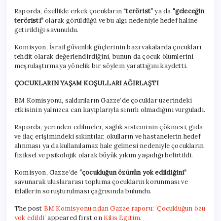
Raporda, özellikle erkek çocukların
“terörist”
ya da
“geleceğin
teröristi”
olarak görüldüğü ve bu algı nedeniyle hedef haline
getirildiği savunuldu.
Komisyon, İsrail güvenlik güçlerinin bazı vakalarda çocukları
tehdit olarak değerlendirdiğini, bunun da çocuk ölümlerini
meşrulaştırmaya yönelik bir söylem yarattığını kaydetti.
ÇOCUKLARIN YAŞAM KOŞULLARI AĞIRLAŞTI
BM Komisyonu, saldırıların Gazze’de çocuklar üzerindeki
etkisinin yalnızca can kayıplarıyla sınırlı olmadığını vurguladı.
Raporda, yerinden edilmeler, sağlık sisteminin çökmesi, gıda
ve ilaç erişimindeki sıkıntılar, okulların ve hastanelerin hedef
alınması ya da kullanılamaz hale gelmesi nedeniyle çocukların
fiziksel ve psikolojik olarak büyük yıkım yaşadığı belirtildi.
Komisyon, Gazze’de
“çocukluğun özünün yok edildiğini”
savunarak uluslararası topluma çocukların korunması ve
ihlallerin soruşturulması çağrısında bulundu.
The post
BM Komisyonu’ndan Gazze raporu: ‘Çocukluğun özü
yok edildi’
appeared first on
Kilis Egitim
.