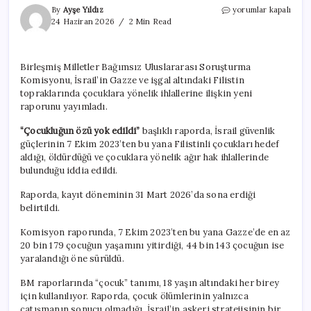
BM
By
Ayşe Yıldız
yorumlar kapalı
Komisyonu’ndan
24 Haziran 2026
2 Min Read
Gazze
raporu:
‘Çocukluğun
Birleşmiş Milletler Bağımsız Uluslararası Soruşturma
özü
Komisyonu, İsrail’in Gazze ve işgal altındaki Filistin
yok
edildi’
topraklarında çocuklara yönelik ihlallerine ilişkin yeni
için
raporunu yayımladı.
“Çocukluğun özü yok edildi”
başlıklı raporda, İsrail güvenlik
güçlerinin 7 Ekim 2023’ten bu yana Filistinli çocukları hedef
aldığı, öldürdüğü ve çocuklara yönelik ağır hak ihlallerinde
bulunduğu iddia edildi.
Raporda, kayıt döneminin 31 Mart 2026’da sona erdiği
belirtildi.
Komisyon raporunda, 7 Ekim 2023’ten bu yana Gazze’de en az
20 bin 179 çocuğun yaşamını yitirdiği, 44 bin 143 çocuğun ise
yaralandığı öne sürüldü.
BM raporlarında “çocuk” tanımı, 18 yaşın altındaki her birey
için kullanılıyor. Raporda, çocuk ölümlerinin yalnızca
çatışmanın sonucu olmadığı, İsrail’in askeri stratejisinin bir