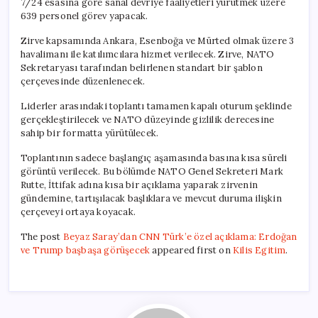
7/24 esasına göre sanal devriye faaliyetleri yürütmek üzere
639 personel görev yapacak.
Zirve kapsamında Ankara, Esenboğa ve Mürted olmak üzere 3
havalimanı ile katılımcılara hizmet verilecek. Zirve, NATO
Sekretaryası tarafından belirlenen standart bir şablon
çerçevesinde düzenlenecek.
Liderler arasındaki toplantı tamamen kapalı oturum şeklinde
gerçekleştirilecek ve NATO düzeyinde gizlilik derecesine
sahip bir formatta yürütülecek.
Toplantının sadece başlangıç aşamasında basına kısa süreli
görüntü verilecek. Bu bölümde NATO Genel Sekreteri Mark
Rutte, İttifak adına kısa bir açıklama yaparak zirvenin
gündemine, tartışılacak başlıklara ve mevcut duruma ilişkin
çerçeveyi ortaya koyacak.
The post
Beyaz Saray’dan CNN Türk’e özel açıklama: Erdoğan
ve Trump başbaşa görüşecek
appeared first on
Kilis Egitim
.