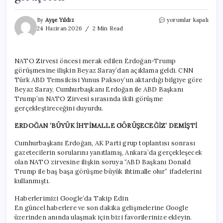
Beyaz
By
Ayşe Yıldız
yorumlar kapalı
Saray’dan
24 Haziran 2026
2 Min Read
CNN
Türk’e
özel
NATO Zirvesi öncesi merak edilen Erdoğan-Trump
açıklama:
görüşmesine ilişkin Beyaz Saray’dan açıklama geldi. CNN
Erdoğan
ve
Türk ABD Temsilcisi Yunus Paksoy’un aktardığı bilgiye göre
Trump
Beyaz Saray, Cumhurbaşkanı Erdoğan ile ABD Başkanı
başbaşa
Trump’ın NATO Zirvesi sırasında ikili görüşme
görüşecek
gerçekleştireceğini duyurdu.
için
ERDOĞAN ‘BÜYÜK İHTİMALLE GÖRÜŞECEĞİZ’ DEMİŞTİ
Cumhurbaşkanı Erdoğan, AK Parti grup toplantısı sonrası
gazetecilerin sorularını yanıtlamış, Ankara’da gerçekleşecek
olan NATO zirvesine ilişkin soruya “ABD Başkanı Donald
Trump ile baş başa görüşme büyük ihtimalle olur” ifadelerini
kullanmıştı.
Haberlerimizi Google’da Takip Edin
En güncel haberlere ve son dakika gelişmelerine Google
üzerinden anında ulaşmak için bizi favorilerinize ekleyin.