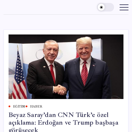
Skip
to
content
EĞITIM
HABER
Beyaz Saray’dan CNN Türk’e özel
açıklama: Erdoğan ve Trump başbaşa
görüşecek