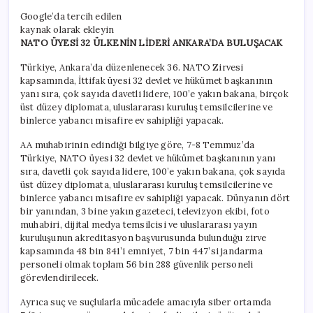
Google’da tercih edilen
kaynak olarak ekleyin
NATO ÜYESİ 32 ÜLKENİN LİDERİ ANKARA’DA BULUŞACAK
Türkiye, Ankara’da düzenlenecek 36. NATO Zirvesi
kapsamında, İttifak üyesi 32 devlet ve hükümet başkanının
yanı sıra, çok sayıda davetli lidere, 100’e yakın bakana, birçok
üst düzey diplomata, uluslararası kuruluş temsilcilerine ve
binlerce yabancı misafire ev sahipliği yapacak.
AA muhabirinin edindiği bilgiye göre, 7-8 Temmuz’da
Türkiye, NATO üyesi 32 devlet ve hükümet başkanının yanı
sıra, davetli çok sayıda lidere, 100’e yakın bakana, çok sayıda
üst düzey diplomata, uluslararası kuruluş temsilcilerine ve
binlerce yabancı misafire ev sahipliği yapacak. Dünyanın dört
bir yanından, 3 bine yakın gazeteci, televizyon ekibi, foto
muhabiri, dijital medya temsilcisi ve uluslararası yayın
kuruluşunun akreditasyon başvurusunda bulunduğu zirve
kapsamında 48 bin 841’i emniyet, 7 bin 447’si jandarma
personeli olmak toplam 56 bin 288 güvenlik personeli
görevlendirilecek.
Ayrıca suç ve suçlularla mücadele amacıyla siber ortamda