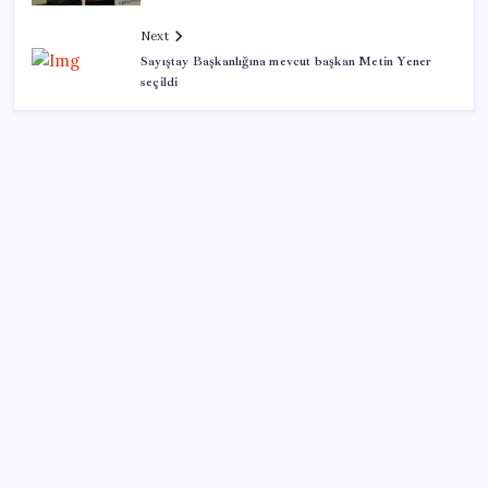
Next
Sayıştay Başkanlığına mevcut başkan Metin Yener
seçildi
SON YAZILAR
Benzine gelen indirim ÖTV’ye kesildi: Fiyat düşüşü
pompaya yansımayacak
Electronic Arts Satıldı
Son Dakika… Ayrıntılar ortaya çıktı: İşte ‘çerçeve
yasa’ kanun teklifi