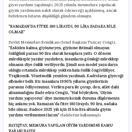
giysi yardımı yapılmıştı. 2025 yılında memurlara yapılacak
giyim yardımının nakit olarak ödeneceği açıklanmış, ancak
belirlenen tutarın düşüklüğü gündem olmuştu.
“RAMAZAN’DA FİTRE 180 LİRAYDI, 90 LİRA SADAKA BİLE
OLMAZ”
Devlet Memurları Sendikası Genel Başkanı Tuncay Cengiz,
“Eskiden kalma, giyinmeyen, giyinme ihtimali olmayan
önlüğünü parası 90 lira olarak hesaplara yattı. O dönem
mürekkeple yazılar yazılırken, insanların gömleği mürekkep
olmasın diye önlük veriliyordu. Şimdi son model yazıcıların
olduğu ortamda mürekkep yokken hala önlük öngörülüyor.
Trajikomik. Yönetmelik yeniden yazılmalı. Kadroların giyeceği
elbiseler belli. Siz insanlara 1990’lı yılların giysilerinin
parasını ödüyorsunuz.
Verilen para ile çorap, don, atlet dahi
alınamadığını ifade eden Cengiz, “Hal böyleyken, ‘Giyim
yardımı yapıyoruz’ diye memuru komik duruma düşürmenin
hiç anlamı yok. Ramazan’da fitre 180 liraydı. 90 lira, sadaka
bile olmaz. Sadece 2025 yılı için 15 bin lira altında giyim
yardımı verilmemesi lazım”
ifadelerini kullanmıştı.
SAYIŞTAY, MEMURA YAPILAN GİYİM YARDIMINI KAMU
ZARARI SAYDI