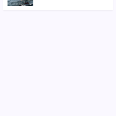
SON YAZILAR
Bir tarafta lüks bir tarafta yoksulluk büyüyor
Sürekli maddi sorun yaşayan insanların beyni daha
çabuk yaşlanabiliyor: ‘Beyin de yoruluyor’
AB’den 348 uyduluk güvenlik iletişim ağına onay
iPhone 18 Pro Max ve iPhone Ultra Elimizde
ROKETSAN’dan MSB’ye TAYFUN Fırlatma Aracı
Teslimatı