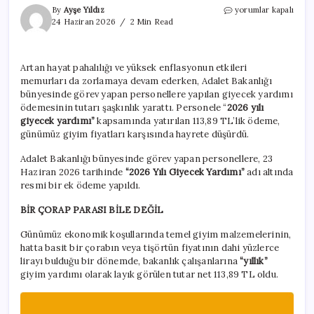
Bakanlık
By
Ayşe Yıldız
yorumlar kapalı
çalışanlarına
24 Haziran 2026
2 Min Read
yapılan
giysi
yardımı
Artan hayat pahalılığı ve yüksek enflasyonun etkileri
hayret
memurları da zorlamaya devam ederken, Adalet Bakanlığı
ettirdi
için
bünyesinde görev yapan personellere yapılan giyecek yardımı
ödemesinin tutarı şaşkınlık yarattı. Personele “
2026 yılı
giyecek yardımı”
kapsamında yatırılan 113,89 TL’lik ödeme,
günümüz giyim fiyatları karşısında hayrete düşürdü.
Adalet Bakanlığı bünyesinde görev yapan personellere, 23
Haziran 2026 tarihinde
“2026 Yılı Giyecek Yardımı”
adı altında
resmi bir ek ödeme yapıldı.
BİR ÇORAP PARASI BİLE DEĞİL
Günümüz ekonomik koşullarında temel giyim malzemelerinin,
hatta basit bir çorabın veya tişörtün fiyatının dahi yüzlerce
lirayı bulduğu bir dönemde, bakanlık çalışanlarına
“yıllık”
giyim yardımı olarak layık görülen tutar net 113,89 TL oldu.