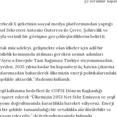
Bakan
yorumlar kapal
Bayraktar,
BM
Genel
Sekreteri
erkezli X şirketinin sosyal medya platformundan yaptığı
Guterres
 Sekreteri Antonio Guterres ile Çevre, Şehircilik ve
ile
la verimli bir görüşme gerçekleştirdiklerini belirtti.
enerji
dönüşümü
ak mücadeleyi, gelişmekte olan ülkeler için adil bir
ve
ilirlik konusunda atılması gereken somut adımları
iklim
r, “Ayrıca Enerjide Tam Bağımsız Türkiye vizyonumuzdan,
hedeflerini
viyeden, 2035 yılına kadar bu kapasiteyi üç katına çıkarma
görüştü
için
ımlarımızdan bahsederek ülkemizin enerji politikalarındaki
ekilde aktardık.” ifadesini kullandı.
eşil kalkınma hedefleri ile COP31 Dönem Başkanlığı
e işaret ederek “Ülkemizin 2053 Net Sıfır Emisyon ve yeşil
yonu doğrultusunda kararlılıkla hareket ediyoruz. Enerji
lü bir şekilde tamamladığı bir ortaklıkla sürdürülebilir ve
 devam edeceğiz.” değerlendirmesinde bulundu.