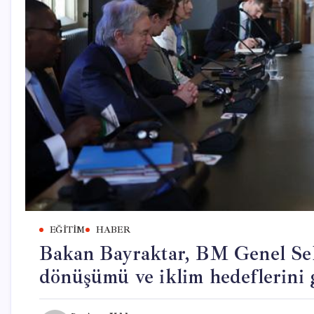
EĞITIM
HABER
Bakan Bayraktar, BM Genel Sekr
dönüşümü ve iklim hedeflerini 