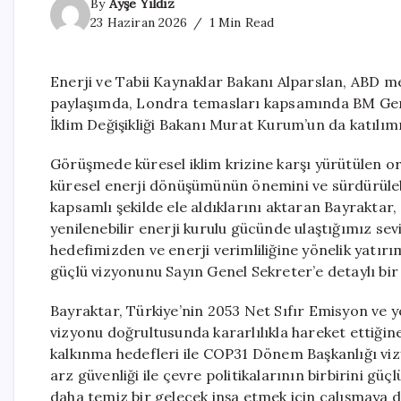
By
Ayşe Yıldız
23 Haziran 2026
1 Min Read
Enerji ve Tabii Kaynaklar Bakanı Alparslan, ABD m
paylaşımda, Londra temasları kapsamında BM Genel
İklim Değişikliği Bakanı Murat Kurum’un da katılımıy
Görüşmede küresel iklim krizine karşı yürütülen ort
küresel enerji dönüşümünün önemini ve sürdürüleb
kapsamlı şekilde ele aldıklarını aktaran Bayrakta
yenilenebilir enerji kurulu gücünde ulaştığımız se
hedefimizden ve enerji verimliliğine yönelik yatır
güçlü vizyonunu Sayın Genel Sekreter’e detaylı bir ş
Bayraktar, Türkiye’nin 2053 Net Sıfır Emisyon ve y
vizyonu doğrultusunda kararlılıkla hareket ettiğin
kalkınma hedefleri ile COP31 Dönem Başkanlığı viz
arz güvenliği ile çevre politikalarının birbirini güç
daha temiz bir gelecek inşa etmek için çalışmaya