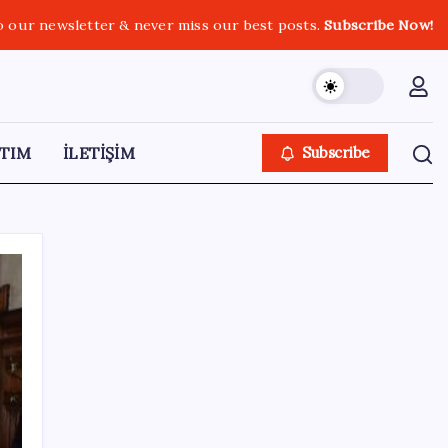
o our newsletter & never miss our best posts.
Subscribe Now!
TIM
İLETİŞİM
Subscribe
SON YAZILAR
Benzine gelen indirim ÖTV’ye kesildi: Fiyat
düşüşü pompaya yansımayacak