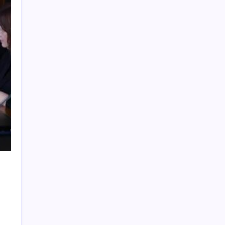
Electronic Arts Satıldı
Son Dakika… Ayrıntılar ortaya çıktı: İşte
‘çerçeve yasa’ kanun teklifi
Tarım emtia piyasasında geçen ay buğday
rüzgarı esti
Teknoloji Devleri Yapay Zeka Yüzünden
Binlerce Kişiyi İşten Çıkarıyor
Shell’den sürpriz karar: Dev portföy el
değiştiriyor
Özgür Özel’den videolu paylaşım: ‘YENİ
Parti, milletin partisidir’
Fed ve ABD verileri piyasalardaki oynaklığı
artırdı
Her sabah içenler yaşadı! Metabolizmayı
alevlendirip kalbi koruyan doğal iksir
Motorin fiyatlarında bir ayda dev artış: