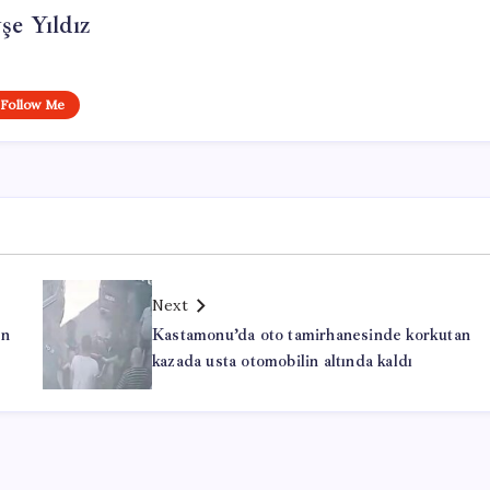
şe Yıldız
Follow Me
Next
en
Kastamonu’da oto tamirhanesinde korkutan
kazada usta otomobilin altında kaldı