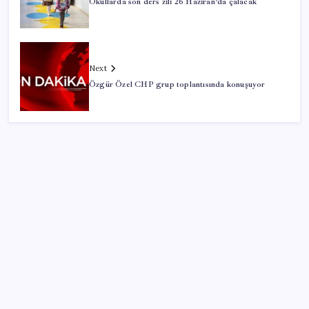
Okullarda son ders zili 26 Haziran’da çalacak
Next
Özgür Özel CHP grup toplantısında konuşuyor
SON YAZILAR
Trump: İran’la sessiz müzakere yürütüyoruz