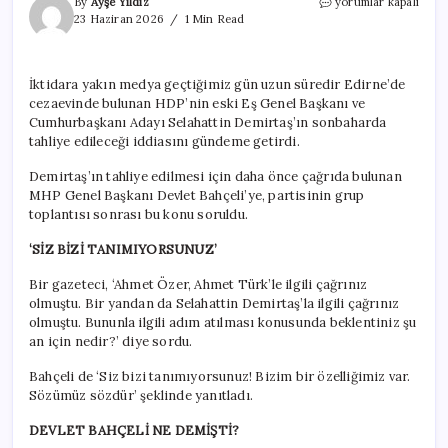
Bahçeli
By
Ayşe Yıldız
yorumlar kapalı
‘Demirtaş’
23 Haziran 2026
1 Min Read
sorusunu
cevapladı:
‘Siz
İktidara yakın medya geçtiğimiz gün uzun süredir Edirne’de
bizi
cezaevinde bulunan HDP’nin eski Eş Genel Başkanı ve
tanımıyorsunuz!’
için
Cumhurbaşkanı Adayı Selahattin Demirtaş’ın sonbaharda
tahliye edileceği iddiasını gündeme getirdi.
Demirtaş’ın tahliye edilmesi için daha önce çağrıda bulunan
MHP Genel Başkanı Devlet Bahçeli’ye, partisinin grup
toplantısı sonrası bu konu soruldu.
‘SİZ BİZİ TANIMIYORSUNUZ’
Bir gazeteci, ‘Ahmet Özer, Ahmet Türk’le ilgili çağrınız
olmuştu. Bir yandan da Selahattin Demirtaş’la ilgili çağrınız
olmuştu. Bununla ilgili adım atılması konusunda beklentiniz şu
an için nedir?’ diye sordu.
Bahçeli de ‘Siz bizi tanımıyorsunuz! Bizim bir özelliğimiz var.
Sözümüz sözdür’ şeklinde yanıtladı.
DEVLET BAHÇELİ NE DEMİŞTİ?