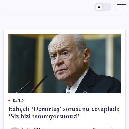
Skip
to
content
EĞITIM
Bahçeli ‘Demirtaş’ sorusunu cevapladı:
‘Siz bizi tanımıyorsunuz!’