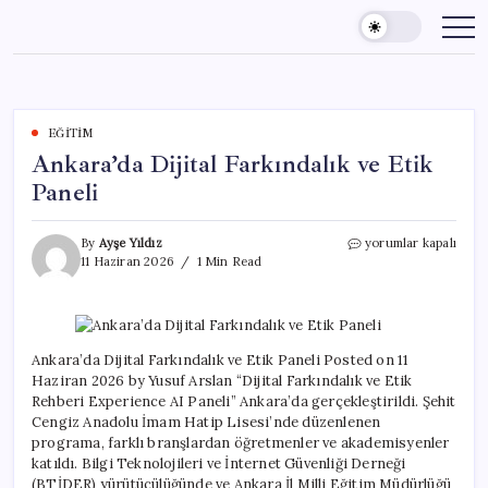
Skip
to
content
EĞITIM
Ankara’da Dijital Farkındalık ve Etik
Paneli
Ankara’da
By
Ayşe Yıldız
yorumlar kapalı
Dijital
11 Haziran 2026
1 Min Read
Farkındalık
ve
Etik
Paneli
için
Ankara’da Dijital Farkındalık ve Etik Paneli Posted on 11
Haziran 2026 by Yusuf Arslan “Dijital Farkındalık ve Etik
Rehberi Experience AI Paneli” Ankara’da gerçekleştirildi. Şehit
Cengiz Anadolu İmam Hatip Lisesi’nde düzenlenen
programa, farklı branşlardan öğretmenler ve akademisyenler
katıldı. Bilgi Teknolojileri ve İnternet Güvenliği Derneği
(BTİDER) yürütücülüğünde ve Ankara İl Milli Eğitim Müdürlüğü