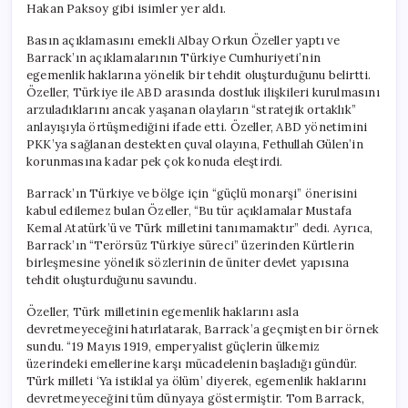
Hakan Paksoy gibi isimler yer aldı.
Basın açıklamasını emekli Albay Orkun Özeller yaptı ve
Barrack’ın açıklamalarının Türkiye Cumhuriyeti’nin
egemenlik haklarına yönelik bir tehdit oluşturduğunu belirtti.
Özeller, Türkiye ile ABD arasında dostluk ilişkileri kurulmasını
arzuladıklarını ancak yaşanan olayların “stratejik ortaklık”
anlayışıyla örtüşmediğini ifade etti. Özeller, ABD yönetimini
PKK’ya sağlanan destekten çuval olayına, Fethullah Gülen’in
korunmasına kadar pek çok konuda eleştirdi.
Barrack’ın Türkiye ve bölge için “güçlü monarşi” önerisini
kabul edilemez bulan Özeller, “Bu tür açıklamalar Mustafa
Kemal Atatürk’ü ve Türk milletini tanımamaktır” dedi. Ayrıca,
Barrack’ın “Terörsüz Türkiye süreci” üzerinden Kürtlerin
birleşmesine yönelik sözlerinin de üniter devlet yapısına
tehdit oluşturduğunu savundu.
Özeller, Türk milletinin egemenlik haklarını asla
devretmeyeceğini hatırlatarak, Barrack’a geçmişten bir örnek
sundu. “19 Mayıs 1919, emperyalist güçlerin ülkemiz
üzerindeki emellerine karşı mücadelenin başladığı gündür.
Türk milleti ‘Ya istiklal ya ölüm’ diyerek, egemenlik haklarını
devretmeyeceğini tüm dünyaya göstermiştir. Tom Barrack,