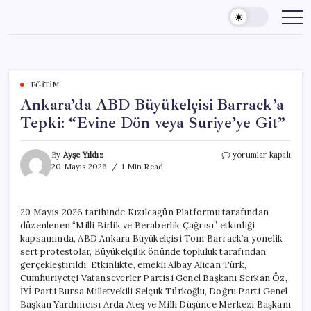
Skip
to
content
EĞITIM
Ankara’da ABD Büyükelçisi Barrack’a
Tepki: “Evine Dön veya Suriye’ye Git”
Ankara’da
By
Ayşe Yıldız
yorumlar kapalı
ABD
20 Mayıs 2026
1 Min Read
Büyükelçisi
Barrack’a
Tepki:
20 Mayıs 2026 tarihinde Kızılcagün Platformu tarafından
“Evine
düzenlenen “Milli Birlik ve Beraberlik Çağrısı” etkinliği
Dön
veya
kapsamında, ABD Ankara Büyükelçisi Tom Barrack’a yönelik
Suriye’ye
sert protestolar, Büyükelçilik önünde topluluk tarafından
Git”
gerçekleştirildi. Etkinlikte, emekli Albay Alican Türk,
için
Cumhuriyetçi Vatanseverler Partisi Genel Başkanı Serkan Öz,
İYİ Parti Bursa Milletvekili Selçuk Türkoğlu, Doğru Parti Genel
Başkan Yardımcısı Arda Ateş ve Milli Düşünce Merkezi Başkanı