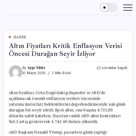
Skip
to
content
HABER
Altın Fiyatları Kritik Enflasyon Verisi
Öncesi Durağan Seyir İzliyor
Altın
By
Ayşe Yıldız
yorumlar kapalı
Fiyatları
12 Mayıs 2026
2 Min Read
Kritik
Enflasyon
Verisi
Altın fiyatları, Orta Doğu’daki gelişmeler ve ABD’de
Öncesi
açıklanacak önemli enflasyon verileri öncesinde
Durağan
Seyir
yatırımcıların faiz beklentilerini değerlendirmesiyle salı günü
İzliyor
durağan bir seyir izledi. Spot altın, ons başına 4.732,89
için
dolarda sabit kalırken, Haziran vadeli ABD altın kontratları
%0,3 artış göstererek 4.742,40 dolara yükseldi.
ABD Başkanı Donald Trump, pazartesi günü yaptığı