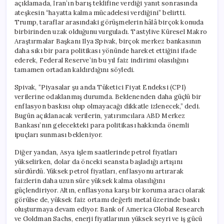
açıklamada, İran’ın barış teklifine verdiği yanıt sonrasında
ateşkesin “hayatta kalma mücadelesi verdiğini” belirtti.
Trump, taraflar arasındaki görüşmelerin hâlâ birçok konuda
birbirinden uzak olduğunu vurguladı. Tastylive Küresel Makro
Araştırmalar Başkanı Ilya Spivak, birçok merkez bankasının
daha sıkı bir para politikası yönünde hareket ettiğini ifade
ederek, Federal Reserve’in bu yıl faiz indirimi olasılığını
tamamen ortadan kaldırdığını söyledi.
Spivak, “Piyasalar şu anda Tüketici Fiyat Endeksi (CPI)
verilerine odaklanmış durumda. Beklenenden daha güçlü bir
enflasyon baskısı olup olmayacağı dikkatle izlenecek,” dedi.
Bugün açıklanacak verilerin, yatırımcılara ABD Merkez
Bankası’nın gelecekteki para politikası hakkında önemli
ipuçları sunması bekleniyor.
Diğer yandan, Asya işlem saatlerinde petrol fiyatları
yükselirken, dolar da önceki seansta başladığı artışını
sürdürdü. Yüksek petrol fiyatları, enflasyonu artırarak
faizlerin daha uzun süre yüksek kalma olasılığını
güçlendiriyor. Altın, enflasyona karşı bir koruma aracı olarak
görülse de, yüksek faiz ortamı değerli metal üzerinde baskı
oluşturmaya devam ediyor. Bank of America Global Research
ve Goldman Sachs, enerji fiyatlarının yüksek seyri ve iş gücü