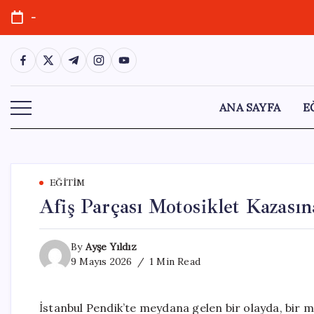
Skip
-
to
content
https://www.facebook.com/
https://twitter.com/
https://t.me/
https://www.instagram.com/
https://youtube.com/
ANA SAYFA
E
EĞITIM
Afiş Parçası Motosiklet Kazası
By
Ayşe Yıldız
9 Mayıs 2026
1 Min Read
İstanbul Pendik’te meydana gelen bir olayda, bir m