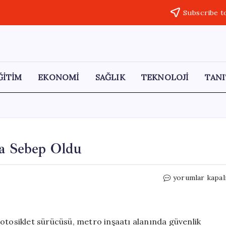
Subscribe t
ĞİTİM
EKONOMİ
SAĞLIK
TEKNOLOJİ
TANI
na Sebep Oldu
Afiş
yorumlar kapal
Parçası
Motosiklet
Kazasına
Sebep
otosiklet sürücüsü, metro inşaatı alanında güvenlik