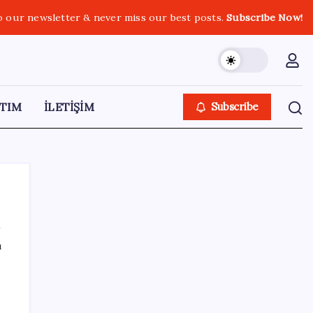
o our newsletter & never miss our best posts.
Subscribe Now!
TIM
İLETİŞİM
Subscribe
ı
SON YAZILAR
Benzine gelen indirim ÖTV’ye kesildi: Fiyat
düşüşü pompaya yansımayacak