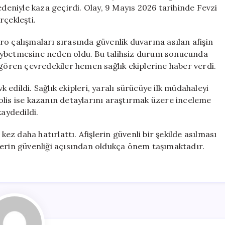
Oldu
edeniyle kaza geçirdi. Olay, 9 Mayıs 2026 tarihinde Fevzi
için
rçekleşti.
o çalışmaları sırasında güvenlik duvarına asılan afişin
aybetmesine neden oldu. Bu talihsiz durum sonucunda
 gören çevredekiler hemen sağlık ekiplerine haber verdi.
vk edildi. Sağlık ekipleri, yaralı sürücüye ilk müdahaleyi
olis ise kazanın detaylarını araştırmak üzere inceleme
kaydedildi.
kez daha hatırlattı. Afişlerin güvenli bir şekilde asılması
lerin güvenliği açısından oldukça önem taşımaktadır.